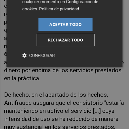
cualquier momento en
Configuración de
ejemplo, en los cuatro meses posteriores a la
cookies
.
Política de privacidad
rescisión del contrato, el Ayuntamiento
pagó
2,1 millones de euros
por un servicio
ACEPTAR TODO
que, en el mismo período del ejercicio
anterior, con contrato, había costado
1,3
RECHAZAR TODO
millones
. Esto supuso, por tanto, pagar
un
60% más
. Pero la Agencia va más allá, y
CONFIGURAR
además, investiga si la compañía ha percibido
dinero por encima de los servicios prestados
en la práctica.
De hecho, en el apartado de los hechos,
Antifraude asegura que el consistorio "estaría
manteniendo en activo el servicio [...] cuya
intensidad de uso se ha reducido de manera
muy sustancial en los servicios prestados,