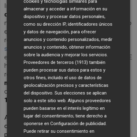
cookies y tecnologías similares para
Intervención municipal había dado
un plazo
almacenar y acceder a información en su
de un año para
publicar los pliegos para el
dispositivo y procesar datos personales,
nuevo concurso, este período se ha alargado
como su dirección IP, identificadores únicos
en demasía. Más de tres años. Así,
y datos de navegación, para ofrecer
recientemente el equipo de gobierno
ha
anuncios y contenido personalizados, medir
anuncios y contenido, obtener información
sacado la nueva licitación
, pero durante todo
sobre la audiencia y mejorar los servicios.
este tiempo -desde 2017 hasta ahora- la UTE
Proveedores de terceros (1913)
también
ha estado prestando el servicio y cobrando
pueden procesar sus datos para estos y
religiosamente en torno a
360.000 euros
otros fines, incluido el uso de datos de
mensuales
mediante reconocimientos de
geolocalización precisos y características
obligación, fuera de contrato. En total, más
del dispositivo. Sus elecciones se aplican
12 millones de euros desde entonces
.
solo a este sitio web. Algunos proveedores
pueden basarse en el interés legítimo en
lugar del consentimiento; tiene derecho a
Además, se estima una cantidad
oponerse en
Configuración de publicidad
.
considerablemente superior a la UTE estaba
Puede retirar su consentimiento en
percibiendo dentro de contrato. Así, por