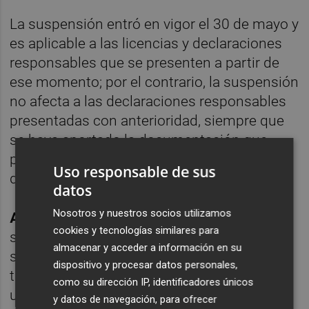
La suspensión entró en vigor el 30 de mayo y
es aplicable a las licencias y declaraciones
responsables que se presenten a partir de
ese momento; por el contrario, la suspensión
no afecta a las declaraciones responsables
presentadas con anterioridad, siempre que
se haya aportado la documentación que
preceptivamente debe acompañar a una
Uso responsable de sus
declaración responsable.
datos
Nosotros y nuestros socios utilizamos
ApturCV
entiende que hay indicios
cookies y tecnologías similares para
suficientes para considerar que la
almacenar y acceder a información en su
suspensión de licencias de viviendas de uso
dispositivo y procesar datos personales,
turístico ha sido aprobada en base a
como su dirección IP, identificadores únicos
unos
informes y estudios
que no son
y datos de navegación, para ofrecer