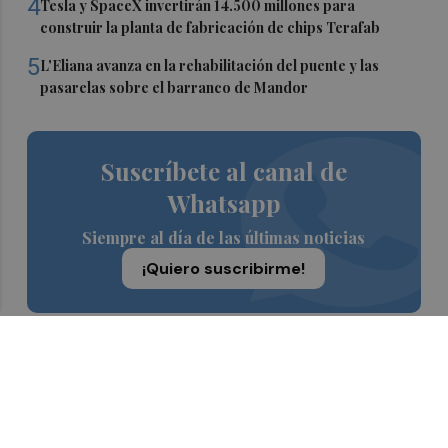
4
Tesla y SpaceX invertirán 14.500 millones para
construir la planta de fabricación de chips Terafab
5
L'Eliana avanza en la rehabilitación del puente y las
pasarelas sobre el barranco de Mandor
Suscríbete al canal de
Whatsapp
Siempre al día de las últimas noticias
¡Quiero suscribirme!