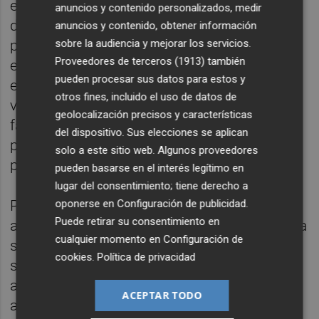
exactos ni adecuados y señala que existen
anuncios y contenido personalizados, medir
datos públicos con metodología oficial y
anuncios y contenido, obtener información
pública que acreditan que la justificación
sobre la audiencia y mejorar los servicios.
Proveedores de terceros (1913)
también
esgrimida para tomar esta medida no
pueden procesar sus datos para estos y
existe.
Así, cree que la moratoria podría
otros fines, incluido el uso de datos de
vulnerar el principio de igualdad de trato,
geolocalización precisos y características
favoreciendo a ciertos sectores, mientras
del dispositivo. Sus elecciones se aplican
penaliza a otros sin una justificación que, a
solo a este sitio web. Algunos proveedores
priori, parezca clara y transparente.
pueden basarse en el interés legítimo en
lugar del consentimiento; tiene derecho a
oponerse en
Configuración de publicidad
.
Por ello, señalan que van a emprender
Puede retirar su consentimiento en
acciones legales para defender en Valencia a
cualquier momento en
Configuración de
sus asociados contra cualquier merma de
cookies
.
Política de privacidad
sus derechos. “Estamos hablando de
asociados que llevan años ejerciendo una
ACEPTAR TODO
actividad totalmente legal, que critican y