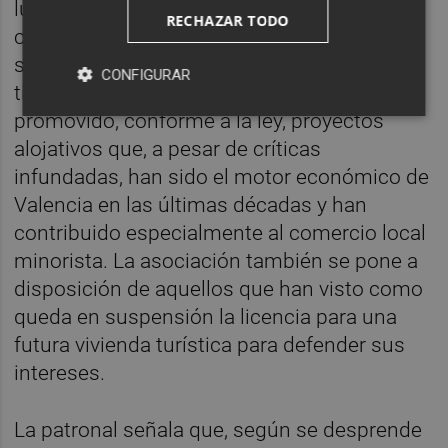
luchan contra el intrusismo y los
RECHAZAR TODO
comportamientos abusivos o ilegales del
sector” recuerdan desde la asociación, al
CONFIGURAR
tiempo que señalan que este sector ha
promovido, conforme a la ley, proyectos
alojativos que, a pesar de críticas
infundadas, han sido el motor económico de
Valencia en las últimas décadas y han
contribuido especialmente al comercio local
minorista. La asociación también se pone a
disposición de aquellos que han visto como
queda en suspensión la licencia para una
futura vivienda turística para defender sus
intereses.
La patronal señala que, según se desprende