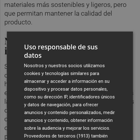
materiales más sostenibles y ligeros, pero
que permitan mantener la calidad del
producto.
No contempla la
Uso responsable de sus
internacionalización
datos
Nosotros y nuestros socios utilizamos
Sobre una futura internacionalización, no la
cookies y tecnologías similares para
contemplan. "Tenemos todavía trabajo por
almacenar y acceder a información en su
hacer en España y como hemos tenido
dispositivo y procesar datos personales,
experiencias en otros mercados conocemos
como su dirección IP, identificadores únicos
las dificultades y lo que requiere en términos
y datos de navegación, para ofrecer
de capital humano, conocimiento de una
anuncios y contenido personalizados, medir
cultura diferente y hasta la fecha no hemos
anuncios y contenido, obtener información
querido dar el paso. Detectamos que cada
sobre la audiencia y mejorar los servicios.
país tiene su idiosincrasia y hay que
Proveedores de terceros (1913)
también