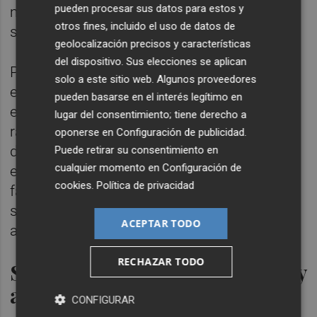
pueden procesar sus datos para estos y
modificar modelos para hacerlos locales",
otros fines, incluido el uso de datos de
señala.
geolocalización precisos y características
del dispositivo. Sus elecciones se aplican
Por este motivo, tampoco tienen previsto la
solo a este sitio web. Algunos proveedores
entrada de otros socios. "Cuando se da
pueden basarse en el interés legítimo en
entrada a un fondo hay que hacerlo con una
lugar del consentimiento; tiene derecho a
razón. El accionista quiere hacer una
oponerse en
Configuración de publicidad
.
desinversión o hay necesidad de capital
Puede retirar su consentimiento en
cualquier momento en
Configuración de
externo. Pero como ninguno de los dos
cookies
.
Política de privacidad
factores ocurren, nosotros nos planteamos
seguir trabajando sin dar entrada a ningún
ACEPTAR TODO
accionista externo", apunta.
RECHAZAR TODO
Segunda sede de Plug and Play
a nivel mundial
CONFIGURAR