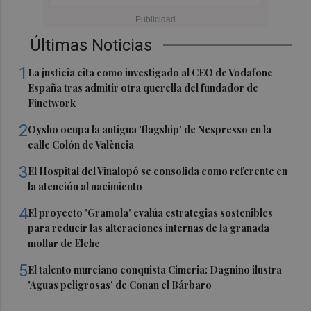
Últimas Noticias
1
La justicia cita como investigado al CEO de Vodafone
España tras admitir otra querella del fundador de
Finetwork
2
Oysho ocupa la antigua 'flagship' de Nespresso en la
calle Colón de València
3
El Hospital del Vinalopó se consolida como referente en
la atención al nacimiento
4
El proyecto 'Gramola' evalúa estrategias sostenibles
para reducir las alteraciones internas de la granada
mollar de Elche
5
El talento murciano conquista Cimeria: Dagnino ilustra
'Aguas peligrosas' de Conan el Bárbaro