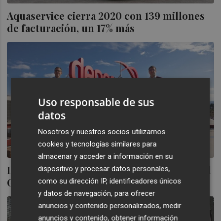
Aquaservice cierra 2020 con 139 millones
de facturación, un 17% más
Uso responsable de sus
datos
Nosotros y nuestros socios utilizamos
cookies y tecnologías similares para
almacenar y acceder a información en su
La matriz de Sprinter, Iberian Sports Retail
dispositivo y procesar datos personales,
Group, adquiere el 80% de Deporvillage
como su dirección IP, identificadores únicos
y datos de navegación, para ofrecer
anuncios y contenido personalizados, medir
anuncios y contenido, obtener información