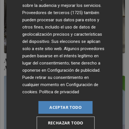
sobre la audiencia y mejorar los servicios.
Proveedores de terceros (1725)
también
pueden procesar sus datos para estos y
otros fines, incluido el uso de datos de
geolocalización precisos y características
del dispositivo. Sus elecciones se aplican
solo a este sitio web. Algunos proveedores
pueden basarse en el interés legítimo en
Atrys Health cierra con éxito la OPA sobre
lugar del consentimiento; tiene derecho a
Aspy Global Services
oponerse en
Configuración de publicidad
.
Puede retirar su consentimiento en
cualquier momento en
Configuración de
cookies
.
Política de privacidad
ACEPTAR TODO
RECHAZAR TODO