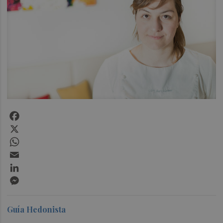
Facebook
X
WhatsApp
Email
LinkedIn
Messenger
Guía Hedonista