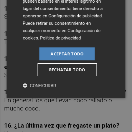
pueden basarse en el interés legítimo en
12. ¿Pides palomitas en el cine?
lugar del consentimiento; tiene derecho a
oponerse en
Configuración de publicidad
.
Sí
Puede retirar su consentimiento en
cualquier momento en
Configuración de
13. Una canción para abrir boca.
cookies
.
Política de privacidad
The XX Intro
ACEPTAR TODO
14. Mi cena de los domingos por la noche
es...
RECHAZAR TODO
Sushi o hindú
CONFIGURAR
15. ¿Cuál es el peor plato que has probado?
En general los que llevan coco rallado o
mucho coco.
16. ¿La última vez que fregaste un plato?