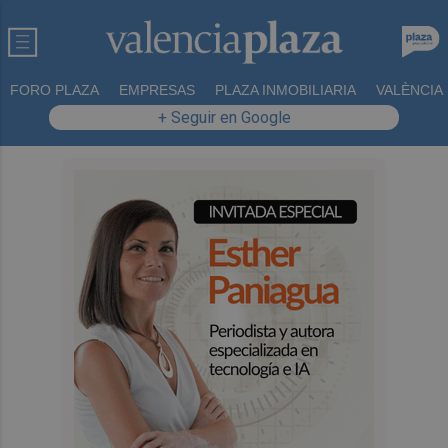
FORO PLAZA
EMPRESAS
PLAZA INMOBILIARIA
VALÈNCIA
+ Seguir en Google