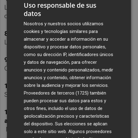
Uso responsable de sus
Los he agotado en todas las gasolineras de
datos
camino a Murcia.
Nosotros y nuestros socios utilizamos
cookies y tecnologías similares para
8. Un plato viejuno que te siga gustando
almacenar y acceder a información en su
Las migas con ñoras, sardinas y ajetes
dispositivo y procesar datos personales,
como su dirección IP, identificadores únicos
9. ¿Mariscada o cocido?
y datos de navegación, para ofrecer
Cocido.
anuncios y contenido personalizados, medir
anuncios y contenido, obtener información
10. Lo más raro que has probado nunca
sobre la audiencia y mejorar los servicios.
Proveedores de terceros (1725)
también
Serpiente, cocodrilo...
pueden procesar sus datos para estos y
otros fines, incluido el uso de datos de
11. ¿Has llorado (de emoción) al probar
geolocalización precisos y características
algún plato?
del dispositivo. Sus elecciones se aplican
No
solo a este sitio web. Algunos proveedores