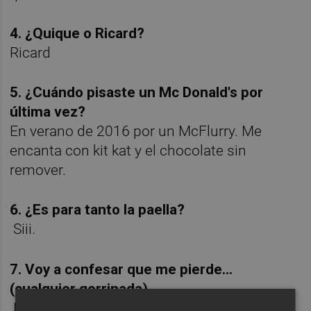
4. ¿Quique o Ricard?
Ricard
5. ¿Cuándo pisaste un Mc Donald's por
última vez?
En verano de 2016 por un McFlurry. Me
encanta con kit kat y el chocolate sin
remover.
6. ¿Es para tanto la paella?
Siii.
7. Voy a confesar que me pierde...
(cualquier gorrinada)
El... chupa chups de manzana verde ácida.