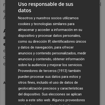
Uso responsable de sus
miembros del consejo de administración, del
datos
equipo gestor senior y empleados del Grupo
Azora (en total, no más de 50 personas).
Nosotros y nuestros socios utilizamos
cookies y tecnologías similares para
almacenar y acceder a información en su
Azora se centrará en el segmento de
dispositivo y procesar datos personales,
alojamientos turísticos con un claro
como su dirección IP, identificadores únicos
enfoque hacia el turismo internacional
,
y datos de navegación, para ofrecer
esperando invertir los fondos netos
anuncios y contenido personalizados, medir
obtenidos en la salida a bolsa en su mayoría
anuncios y contenido, obtener información
en este segmento.
sobre la audiencia y mejorar los servicios.
Proveedores de terceros (1913)
también
pueden procesar sus datos para estos y
otros fines, incluido el uso de datos de
ARCHIVADO EN
AZORA
AZORA BOLSA
geolocalización precisos y características
del dispositivo. Sus elecciones se aplican
solo a este sitio web. Algunos proveedores