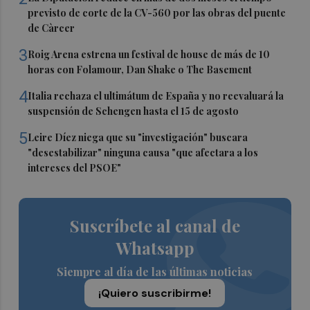
previsto de corte de la CV-560 por las obras del puente
de Càrcer
3
Roig Arena estrena un festival de house de más de 10
horas con Folamour, Dan Shake o The Basement
4
Italia rechaza el ultimátum de España y no reevaluará la
suspensión de Schengen hasta el 15 de agosto
5
Leire Díez niega que su "investigación" buscara
"desestabilizar" ninguna causa "que afectara a los
intereses del PSOE"
Suscríbete al canal de
Whatsapp
Siempre al día de las últimas noticias
¡Quiero suscribirme!