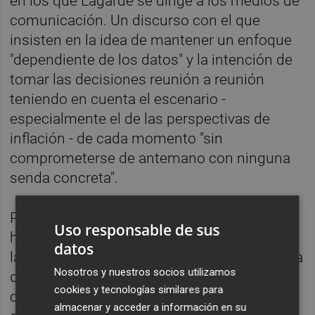
en los que Lagarde se dirige a los medios de
comunicación. Un discurso con el que
insisten en la idea de mantener un enfoque
"dependiente de los datos" y la intención de
tomar las decisiones reunión a reunión
teniendo en cuenta el escenario -
especialmente el de las perspectivas de
inflación - de cada momento "sin
comprometerse de antemano con ninguna
senda concreta".
Pese a esta postura, lo cierto es que el BCE
Uso responsable de sus
ha acometido su tercera rebaja de tipos en
datos
las últimas cuatro reuniones. Además, con la
Nosotros y nuestros socios utilizamos
decisión de este jueves la entidad cumple
cookies y tecnologías similares para
con las
previsiones del mercado
, que
almacenar y acceder a información en su