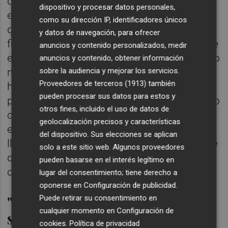
descontaba desde hacía semanas el recorte
dispositivo y procesar datos personales,
e incluso algunas voces expertas vaticinan
como su dirección IP, identificadores únicos
que el tipo de referencia quedará en el 3% a
y datos de navegación, para ofrecer
finales de año. Si se cumple el escenario que
anuncios y contenido personalizados, medir
el mercado prevé para la reunión del próximo
anuncios y contenido, obtener información
sobre la audiencia y mejorar los servicios.
mes de diciembre, la referencia del BCE
Proveedores de terceros (1913)
también
habría experimentado una caída de 1,5
pueden procesar sus datos para estos y
puntos en
apenas seis meses.
En este punto
otros fines, incluido el uso de datos de
cabe recordar que durante el pasado
geolocalización precisos y características
encuentro se aplicó un cambio técnico que
del dispositivo. Sus elecciones se aplican
llevó a considerar como referencia la tasa de
solo a este sitio web. Algunos proveedores
depósito en detrimento de la de las
pueden basarse en el interés legítimo en
operaciones principales de financiación.
lugar del consentimiento; tiene derecho a
oponerse en
Configuración de publicidad
.
"No constituye ninguna
Puede retirar su consentimiento en
cualquier momento en
Configuración de
sorpresa"
cookies
.
Política de privacidad