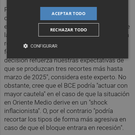
Para el mercado, esta decisión "no
ACEPTAR TODO
constituye ninguna sorpresa", según el
economista de abrdn,
Felix Feather
. "Aunque
RECHAZAR TODO
la autoridad monetaria no se comprometió a
realizar nuevos recortes, creemos que la
CONFIGURAR
forma en que el BCE ha planteado la
decisión refuerza nuestras expectativas de
que se produzcan tres recortes más hasta
marzo de 2025", considera este experto. No
obstante, cree que el BCE podría "actuar con
mayor cautela" en el caso de que la situación
en Oriente Medio derive en un "shock
inflacionista". O, por el contrario "podría
recortar los tipos de forma más agresiva en
caso de que el bloque entrara en recesión".