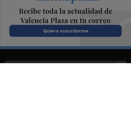
Recibe toda la actualidad de
Valencia Plaza en tu correo
Quiero suscribirme
Suscríbete al Boletín
Todos los días a primera hora en tu email
¡Quiero suscribirme!
Síguenos en redes
Valencia Plaza, desde cualquier medio