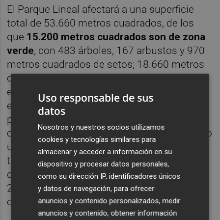
El Parque Lineal afectará a una superficie
total de 53.660 metros cuadrados, de los
que
15.200 metros cuadrados son de zona
verde
, con 483 árboles, 167 arbustos y 970
metros cuadrados de setos; 18.660 metros
cuadrados con una pradera, zona de
esparcimiento con cenador y anfiteatro y
Uso responsable de sus
espacio para los niños; y los 19.800 de
datos
paseo y carril bici. Las obras también
Nosotros y nuestros socios utilizamos
contemplan la ejecución del carril bici, "como
cookies y tecnologías similares para
una vía de conexión en la que primará el
almacenar y acceder a información en su
tráfico pacificado", y la adecuación de la red
dispositivo y procesar datos personales,
de saneamiento y alumbrado público, con
como su dirección IP, identificadores únicos
267 luminarias de consumo reducido y no
y datos de navegación, para ofrecer
contaminante
anuncios y contenido personalizados, medir
anuncios y contenido, obtener información