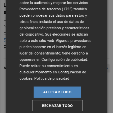
sobre la audiencia y mejorar los servicios.
La protesta de los vecinos de Benimàmet
Proveedores de terceros (1725)
también
se une a otras
que se han sucedido en las
pueden procesar sus datos para estos y
últimas semanas, como
la tractorada
otros fines, incluido el uso de datos de
realizada por
los vecinos de las pedanías Sur
geolocalización precisos y características
contra la polémica modificación de
la CV-
del dispositivo. Sus elecciones se aplican
500
realizada por la Conselleria de Obras
solo a este sitio web. Algunos proveedores
Públicas a instancias del consistorio.
pueden basarse en el interés legítimo en
lugar del consentimiento; tiene derecho a
oponerse en
Configuración de publicidad
.
Puede retirar su consentimiento en
ARCHIVADO EN
BENIMÀMET
AYUNTAMIENTO DE VALENCIA
cualquier momento en
Configuración de
cookies
.
Política de privacidad
ACEPTAR TODO
RECHAZAR TODO