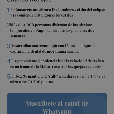
1
El Consorcio movilizará 182 bomberos el día del eclipse
y recomienda evitar zonas forestales
2
Más de 4.000 personas disfrutan de las piscinas
temporales en Paiporta durante las primeras dos
semanas
3
Desarrollan una tecnología con IA para mitigar la
captura incidental de megafauna marina
4
El Ayuntamiento de València baja la velocidad de tráfico
en un tramo de la Malva-rosa tras las quejas vecinales
5
El Ibex 35 mantiene el 'rally' a media sesión (+1,17%) y ya
mira a los 20.300 puntos
Suscríbete al canal de
Whatsapp