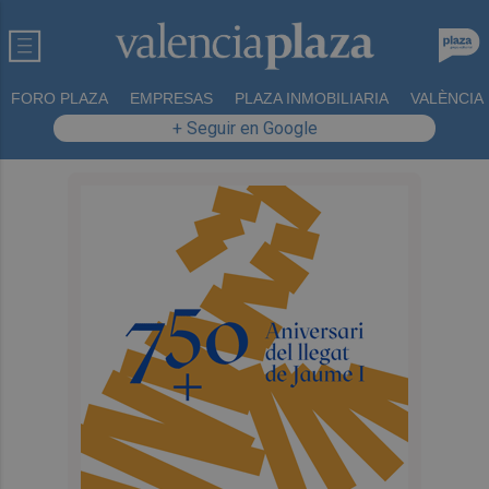
FORO PLAZA
EMPRESAS
PLAZA INMOBILIARIA
VALÈNCIA
+ Seguir en Google