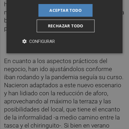
hasta 120 euros.-. Además, las raciones son
ACEPTAR TODO
muy generosas, por lo que se puede comer a
base de entrantes, o compartir un plato y
RECHAZAR TODO
pedir un principal.
CONFIGURAR
En cuanto a los aspectos prácticos del
negocio, han ido ajustándolos conforme
iban rodando y la pandemia seguía su curso.
Nacieron adaptados a este nuevo escenario
y han lidiado con la reducción de aforo,
aprovechando al máximo la terraza y las
posibilidades del local, que tiene el encanto
de la informalidad -a medio camino entre la
tasca y el chiringuito-. Si bien en verano