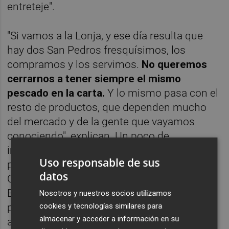
entreteje".
"Si vamos a la Lonja, y ese día resulta que
hay dos San Pedros fresquísimos, los
compramos y los servimos.
No queremos
cerrarnos a tener siempre el mismo
pescado en la carta.
Y lo mismo pasa con el
resto de productos, que dependen mucho
del mercado y de la gente que vayamos
conociendo", explican. Un poco de
improvisación, pero también de curiosidad
Uso responsable de sus
por el entorno. Sirven cerveza artesana de
datos
Castellón y traen pan artesano de
Benicàssim, mientras indagan entre otros
Nosotros y nuestros socios utilizamos
cookies y tecnologías similares para
proyectos afines que puedan proveerles de
almacenar y acceder a información en su
alimentos. Y como Miguel también es un