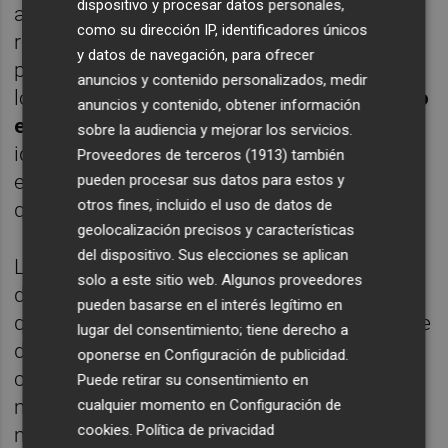
dispositivo y procesar datos personales,
apasionado del vino, las botellas no suelen
como su dirección IP, identificadores únicos
repetirse, ya que le gusta apostar por
y datos de navegación, para ofrecer
pequeños viticultores y siente debilidad por
anuncios y contenido personalizados, medir
los vinos biodinámicos y naturales. "
Nuestro
anuncios y contenido, obtener información
enfoque es totalmente local.
La gente ha
sobre la audiencia y mejorar los servicios.
ido entrando en ese rollo y parece que les
Proveedores de terceros (1913)
también
está gustando. Había una parte de Castellón
pueden procesar sus datos para estos y
otros fines, incluido el uso de datos de
que lo estaba demandado", comentan.
geolocalización precisos y características
del dispositivo. Sus elecciones se aplican
La clientela más mayor, de ancla y barco, ha
solo a este sitio web. Algunos proveedores
dejado paso a los comensales de cabecera,
pueden basarse en el interés legítimo en
que es gente de entre 30 y 40 años, capaz de
lugar del consentimiento; tiene derecho a
desplazarse a propósito. Amantes del buen
oponerse en
Configuración de publicidad
.
comer, a quienes no les duele pagar el ticket
Puede retirar su consentimiento en
medio -
entre 40 y 50 euros
, dependiendo
cualquier momento en
Configuración de
cookies
.
Política de privacidad
mucho de la bebida, porque hay vinos de