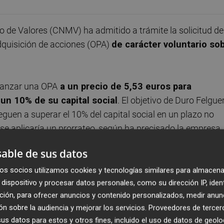
de Valores (CNMV) ha admitido a trámite la solicitud de
dquisición de acciones (OPA)
de carácter voluntario so
 lanzar una OPA
a un precio de 5,53 euros para
un 10% de su capital social
. El objetivo de Duro Felgue
guen a superar el 10% del capital social en un plazo no
 se aplicaría un prorrateo, según ha precisado la empresa.
able de sus datos
 consistiendo en dinero la totalidad de la contraprestación,
 liquidarse la operación.
os socios utilizamos cookies y tecnologías similares para almacena
dispositivo y procesar datos personales, como su dirección IP, iden
ción, para ofrecer anuncios y contenido personalizados, medir anun
n sobre la audiencia y mejorar los servicios.
Proveedores de tercer
s datos para estos y otros fines, incluido el uso de datos de geolo