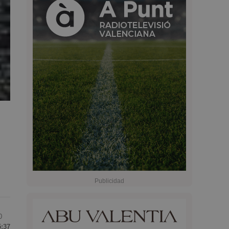
0
5:37