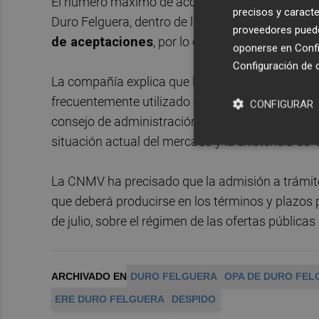
El número máximo de acciones que se adquieran
precisos y caracte
Duro Felguera, dentro de los límites antes menc
proveedores pueden
de aceptaciones
, por lo que será válida y sur
oponerse en
Confi
Configuración de 
La compañía explica que los programas de reco
frecuentemente utilizado en los mercados euro
CONFIGURAR
consejo de administración de Duro Felguera cre
situación actual del mercado y la existencia de "
La CNMV ha precisado que la admisión a trámite 
que deberá producirse en los términos y plazos p
de julio, sobre el régimen de las ofertas públicas
ARCHIVADO EN
DURO FELGUERA
OPA DE DURO FEL
ERE DURO FELGUERA
DESPIDO