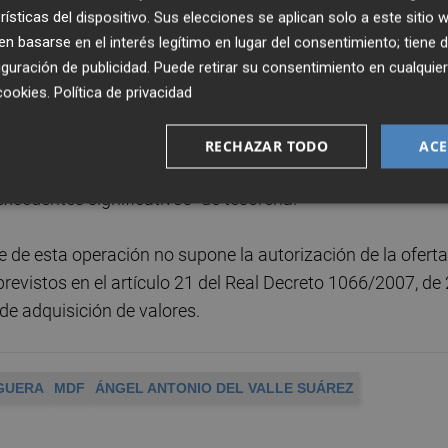
 será determinado por el consejo de administración de
rísticas del dispositivo. Sus elecciones se aplican solo a este sitio
ionados, y
la oferta no estará sujeta a un tope mínim
 basarse en el interés legítimo en lugar del consentimiento; tiene 
tirá efecto cualquiera que sea su número.
guración de publicidad
. Puede retirar su consentimiento en cualqu
cookies
.
Política de privacidad
mpra de acciones constituyen un instrumento
peos para
mejorar la rentabilidad de los accionistas
. E
RECHAZAR TODO
ACE
e conveniente poner en marcha esta operación por la
excedentes significativos" de tesorería.
de esta operación no supone la autorización de la oferta
revistos en el artículo 21 del Real Decreto 1066/2007, de
 de adquisición de valores.
GUERA
MDF
ÁNGEL ANTONIO DEL VALLE SUÁREZ