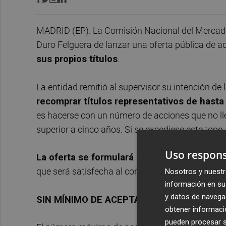
MADRID (EP). La Comisión Nacional del Mercado 
Duro Felguera de lanzar una oferta pública de a
sus propios títulos
.
La entidad remitió al supervisor su intención de
recomprar títulos representativos de hasta 
es hacerse con un número de acciones que no lle
superior a cinco años. Si se excediese este tope,
Uso respons
La oferta se formulará como compraventa
,
que será satisfecha al contado en el momento de
Nosotros y nuestr
información en su 
y datos de navega
SIN MÍNIMO DE ACEPTACIONES
obtener informació
pueden procesar su