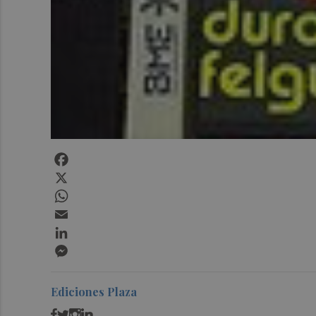
Facebook
X
WhatsApp
Email
LinkedIn
Messenger
Ediciones Plaza