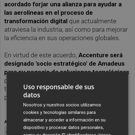
acordado forjar una alianza para ayudar a
las aerolíneas en el proceso de
transformación digital
que actualmente
atraviesa la industria, así como para mejorar
la eficiencia en sus operaciones globales.
En virtud de este acuerdo,
Accenture será
designado 'socio estratégico' de Amadeus
para su negocio de soluciones tecnológicas
para aerolíneas, consultoría de gestión y
Uso responsable de sus
tecnología, integración de sistemas y
datos
procesos de negocios y servicios digitales.
Nosotros y nuestros socios utilizamos
cookies y tecnologías similares para
almacenar y acceder a información en su
ARCHIVADO EN
AMADEUS
AMADEUS COMPRA
dispositivo y procesar datos personales,
AMADEUS ACCENTURE
AMADEUS NAVITAIRE
NAVITAIRE
como su dirección IP, identificadores únicos