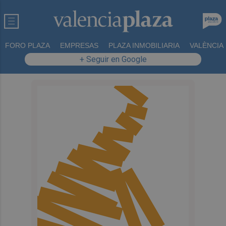
FORO PLAZA
EMPRESAS
PLAZA INMOBILIARIA
VALÈNCIA
+ Seguir en Google