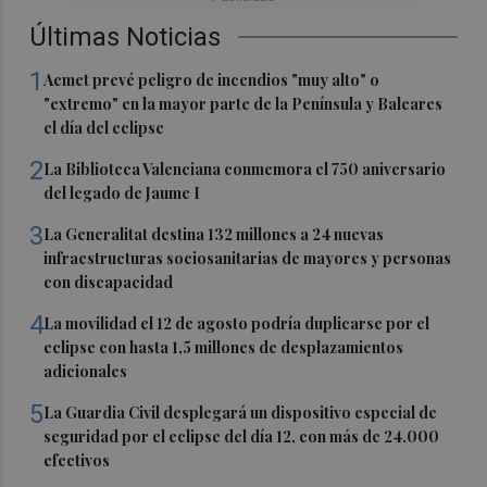
Últimas Noticias
1
Aemet prevé peligro de incendios "muy alto" o
"extremo" en la mayor parte de la Península y Baleares
el día del eclipse
2
La Biblioteca Valenciana conmemora el 750 aniversario
del legado de Jaume I
3
La Generalitat destina 132 millones a 24 nuevas
infraestructuras sociosanitarias de mayores y personas
con discapacidad
4
La movilidad el 12 de agosto podría duplicarse por el
eclipse con hasta 1,5 millones de desplazamientos
adicionales
5
La Guardia Civil desplegará un dispositivo especial de
seguridad por el eclipse del día 12, con más de 24.000
efectivos