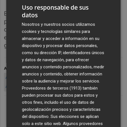
Uso responsable de sus
En concreto, el plan de refinanciación
datos
propuesto pasa por canjear por acciones
Nosotros y nuestros socios utilizamos
deuda por un importe de 110,9 millones de
cookies y tecnologías similares para
euros y mantener como préstamo
almacenar y acceder a información en su
garantizado por otros 15 millones de euros.
dispositivo y procesar datos personales,
como su dirección IP, identificadores únicos
y datos de navegación, para ofrecer
anuncios y contenido personalizados, medir
ARCHIVADO EN
AMPER
AMPER AMPLIACIÓN
anuncios y contenido, obtener información
AMPLIACIÓN DE CAPITAL DE AMPER
sobre la audiencia y mejorar los servicios.
AMPER AMPLÍA CAPITAL
ACCIONISTAS DE AMPER
Proveedores de terceros (1913)
también
pueden procesar sus datos para estos y
otros fines, incluido el uso de datos de
geolocalización precisos y características
del dispositivo. Sus elecciones se aplican
solo a este sitio web. Algunos proveedores