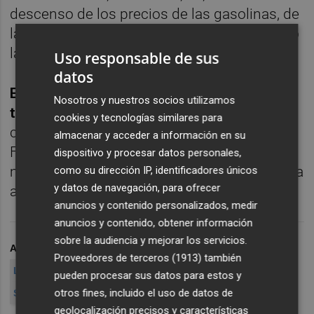
descenso de los precios de las gasolinas, de
la electricidad y de algunos alimentos, como
las legumbres y hortalizas frescas.
Uso responsable de sus
datos
El resto de bolsas europeas despertaban
Nosotros y nuestros socios utilizamos
también en línea con el selectivo español,
cookies y tecnologías similares para
con descensos del 0,7% en el caso de
almacenar y acceder a información en su
Francfort y del 0,9% para París. En el
dispositivo y procesar datos personales,
mercado de divisas, el euro se intercambiaba
como su dirección IP, identificadores únicos
y datos de navegación, para ofrecer
a 1,2408 dólares al inicio de la sesión.
anuncios y contenido personalizados, medir
anuncios y contenido, obtener información
sobre la audiencia y mejorar los servicios.
ARCHIVADO EN
IBEX
IBEX 35
APERTURA BURSÁTIL
Proveedores de terceros (1913)
también
LA BOLSA ABRE
ARRANCA LA SESIÓN DE BOLSA
pueden procesar sus datos para estos y
otros fines, incluido el uso de datos de
SESIÓN DE BOLSA
SESIÓN
geolocalización precisos y características