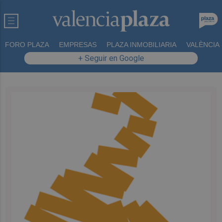
FORO PLAZA
EMPRESAS
PLAZA INMOBILIARIA
VALÈNCIA
+ Seguir en Google