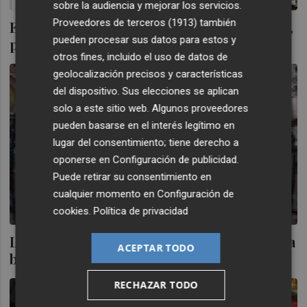
sobre la audiencia y mejorar los servicios.
Proveedores de terceros (1913)
también
El Ibex 35 recupera terreno en la apertura,
pueden procesar sus datos para estos y
pendiente de la FED
otros fines, incluido el uso de datos de
geolocalización precisos y características
del dispositivo. Sus elecciones se aplican
solo a este sitio web. Algunos proveedores
pueden basarse en el interés legítimo en
lugar del consentimiento; tiene derecho a
oponerse en
Configuración de publicidad
.
Puede retirar su consentimiento en
cualquier momento en
Configuración de
cookies
.
Política de privacidad
Las aguas vuelven a su cauce en la apertura
ACEPTAR TODO
bursátil española
RECHAZAR TODO