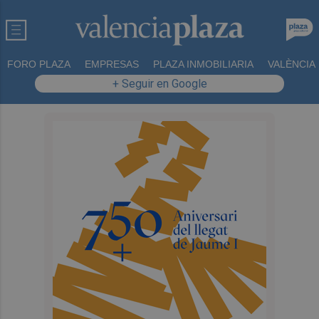
FORO PLAZA
EMPRESAS
PLAZA INMOBILIARIA
VALÈNCIA
+ Seguir en Google