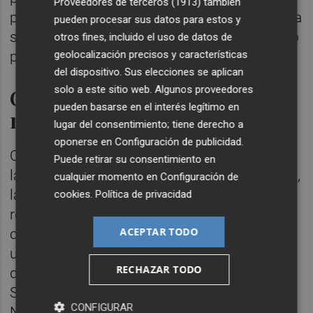
Proveedores de terceros (1913)
también
presidente norteamericano agregando que, a
pueden procesar sus datos para estos y
su juicio, el Ejecutivo iraní "está desesperado
otros fines, incluido el uso de datos de
geolocalización precisos y características
por llegar a un acuerdo".
del dispositivo. Sus elecciones se aplican
solo a este sitio web. Algunos proveedores
Optimismo en las bolsas del
pueden basarse en el interés legítimo en
mundo
lugar del consentimiento; tiene derecho a
oponerse en
Configuración de publicidad
.
Con la esperanza de que se retomen pronto
Puede retirar su consentimiento en
las conversaciones de paz entre EEUU e Irán,
cualquier momento en
Configuración de
las principales Bolsas asiáticas registran
cookies
.
Política de privacidad
repuntes en la jornada de este miércoles. En
ACEPTAR TODO
concreto, el Kospi surcoreano ha avanzado
un 2,1%, mientras que el índice Hang Seng
RECHAZAR TODO
de Hong Kong sube un 0,6% y la Bolsa de
Shanghai ha cerrado en tablas. En Japón, el
CONFIGURAR
Nikkei ha ganado un 0,6%.