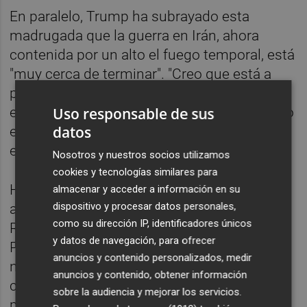
En paralelo, Trump ha subrayado esta
madrugada que la guerra en Irán, ahora
contenida por un alto el fuego temporal, está
"muy cerca de terminar". "Creo que está a
punto de terminar, es decir, considero que
Uso responsable de sus
está muy cerca de terminar", ha manifestado
datos
el inquilino de la Casa Blanca en una
entrevista con la cadena Fox.
Nosotros y nuestros socios utilizamos
cookies y tecnologías similares para
Horas antes, el mandatario estadounidense
almacenar y acceder a información en su
dispositivo y procesar datos personales,
apuntó a nuevas conversaciones con la
como su dirección IP, identificadores únicos
República Islámica dentro de "dos días" en
y datos de navegación, para ofrecer
Pakistán, tras las infructuosas
anuncios y contenido personalizados, medir
negociaciones del pasado sábado en la
anuncios y contenido, obtener información
capital, Islamabad. "No hemos terminado,
sobre la audiencia y mejorar los servicios.
pero ya veremos qué pasa", ha espetado el