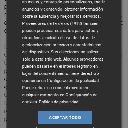
anuncios y contenido personalizados, medir
publicados este jueves por el Instituto
anuncios y contenido, obtener información
Nacional de Estadística (INE) que, coinciden,
sobre la audiencia y mejorar los servicios.
en ambos casos, con los avanzados a finales
Proveedores de terceros (1913)
también
de enero.
pueden procesar sus datos para estos y
otros fines, incluido el uso de datos de
geolocalización precisos y características
De cara al futuro, el conflicto desatado en
del dispositivo. Sus elecciones se aplican
Oriente Próximo tras los ataques de Estados
solo a este sitio web. Algunos proveedores
Unidos e Israel a Irán y la respuesta del país
pueden basarse en el interés legítimo en
persa se cobrará una décima en el
lugar del consentimiento; tiene derecho a
crecimiento de la economía española tanto
oponerse en
Configuración de publicidad
.
este año como el siguiente, según la
Puede retirar su consentimiento en
Organización para la Cooperación y el
cualquier momento en
Configuración de
cookies
.
Política de privacidad
Desarrollo Económico (OCDE), que ha
revisado a la baja sus proyecciones del
ACEPTAR TODO
pasado mes de diciembre.