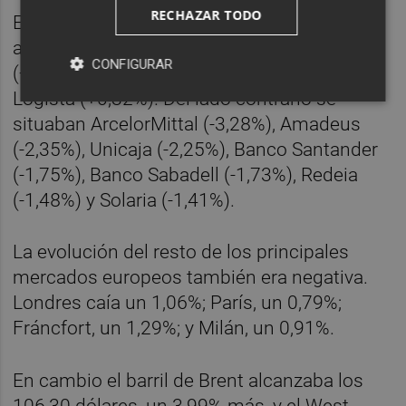
RECHAZAR TODO
En este contexto, los principales valores
alcistas eran Merlin (+2,05%), Repsol
CONFIGURAR
(+1,14%), Puig (+1,04%), Naturgy (+0,95%) y
Logista (+0,32%). Del lado contrario se
situaban ArcelorMittal (-3,28%), Amadeus
(-2,35%), Unicaja (-2,25%), Banco Santander
(-1,75%), Banco Sabadell (-1,73%), Redeia
(-1,48%) y Solaria (-1,41%).
La evolución del resto de los principales
mercados europeos también era negativa.
Londres caía un 1,06%; París, un 0,79%;
Fráncfort, un 1,29%; y Milán, un 0,91%.
En cambio el barril de Brent alcanzaba los
106,30 dólares, un 3,99% más, y el West