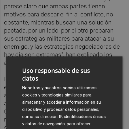
parece claro que ambas partes tienen
motivos para desear el fin al conflicto, no
obstante, mientras buscan una solución
pactada, por un lado, por el otro preparan
sus estrategias militares para atacar a su
enemigo, y las estrategias negociadoras de
hoy día son extremas", han explicado los
analistas de Renta 4.
Uso responsable de sus
datos
En el terreno macro, se ha conocido que la
economía española creció un 2,8% en 2025,
Nosotros y nuestros socios utilizamos
siete décimas menos que en 2024, tras
cookies y tecnologías similares para
almacenar y acceder a información en su
acelerar dos décimas su crecimiento en el
dispositivo y procesar datos personales,
último trimestre del año, hasta el 0,8%, la
como su dirección IP, identificadores únicos
mayor tasa trimestral de todo el ejercicio,
y datos de navegación, para ofrecer
según los datos de Contabilidad Nacional