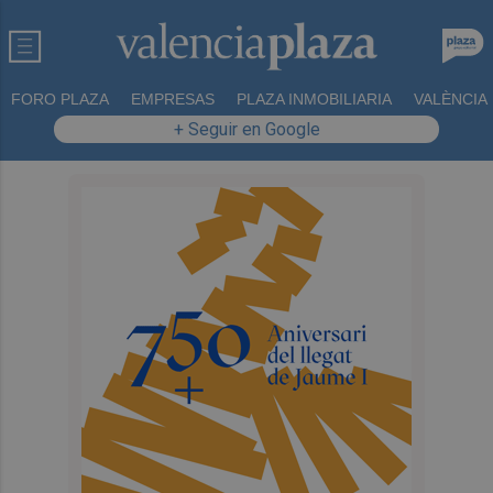
FORO PLAZA
EMPRESAS
PLAZA INMOBILIARIA
VALÈNCIA
+ Seguir en Google