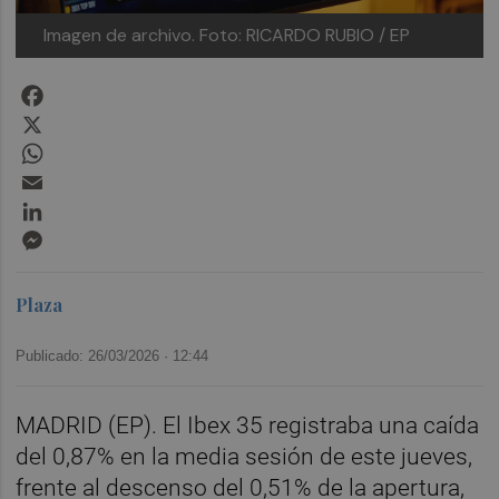
Imagen de archivo.
Foto: RICARDO RUBIO / EP
Facebook
X
WhatsApp
Email
LinkedIn
Messenger
Plaza
Publicado: 26/03/2026 ·
12:44
MADRID (EP). El Ibex 35 registraba una caída
del 0,87% en la media sesión de este jueves,
frente al descenso del 0,51% de la apertura,