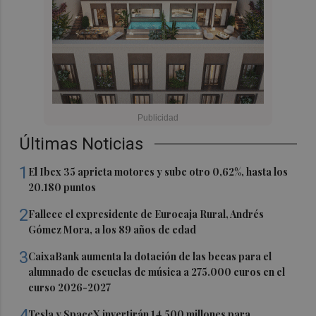
Últimas Noticias
1
El Ibex 35 aprieta motores y sube otro 0,62%, hasta los
20.180 puntos
2
Fallece el expresidente de Eurocaja Rural, Andrés
Gómez Mora, a los 89 años de edad
3
CaixaBank aumenta la dotación de las becas para el
alumnado de escuelas de música a 275.000 euros en el
curso 2026-2027
4
Tesla y SpaceX invertirán 14.500 millones para