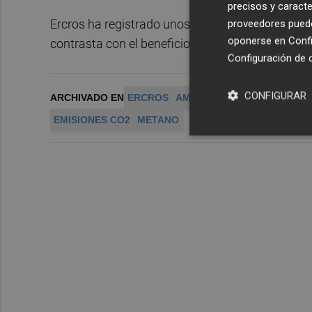
precisos y caracte
proveedores pueden
Ercros ha registrado unos números rojos de 5,7 m
oponerse en
Confi
contrasta con el beneficio de 6,1 millones obten
Configuración de 
CONFIGURAR
ARCHIVADO EN
ERCROS
AMPLIACIÓN DE CAPITAL D
EMISIONES CO2
METANO