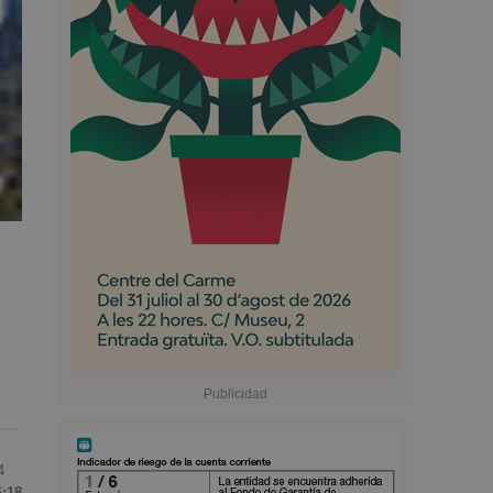
4
6:18