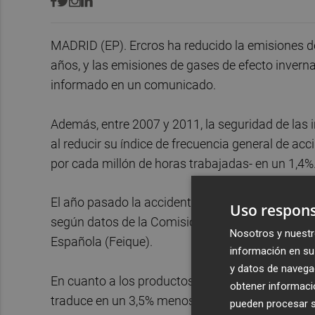
MADRID (EP). Ercros ha reducido la emisiones de
años, y las emisiones de gases de efecto inver
informado en un comunicado.
Además, entre 2007 y 2011, la seguridad de las
al reducir su índice de frecuencia general de ac
por cada millón de horas trabajadas- en un 1,4%
El año pasado la accidentalidad laboral de Ercro
Uso respons
según datos de la Comisión de Seguridad Integra
Nosotros y nuestr
Española (Feique).
información en su 
y datos de navega
En cuanto a los productos, la química registró e
obtener informació
traduce en un 3,5% menos de reclamaciones de 
pueden procesar su