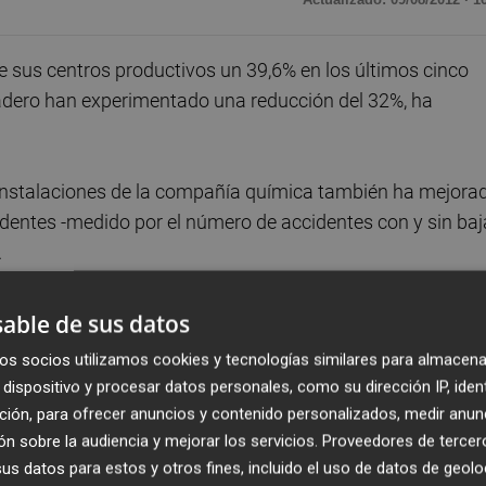
 sus centros productivos un 39,6% en los últimos cinco
nadero han experimentado una reducción del 32%, ha
 instalaciones de la compañía química también ha mejorad
cidentes -medido por el número de accidentes con y sin baj
.
s fue un 52% inferior a la media del sector químico españo
able de sus datos
l de la Federación Empresarial de la Industria Química
os socios utilizamos cookies y tecnologías similares para almacena
dispositivo y procesar datos personales, como su dirección IP, iden
ción, para ofrecer anuncios y contenido personalizados, medir anun
n 2011 un 99,89% de suministros satisfactorios, lo que se
n sobre la audiencia y mejorar los servicios.
Proveedores de tercer
los clientes en comparación con 2010.
s datos para estos y otros fines, incluido el uso de datos de geolo