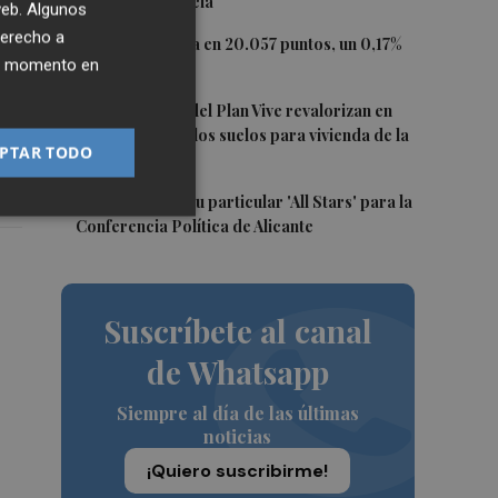
puerto de Valencia
 web. Algunos
derecho a
3
El Ibex 35 cierra en 20.057 puntos, un 0,17%
ier momento en
más
4
Los concursos del Plan Vive revalorizan en
casi 12 millones los suelos para vivienda de la
PTAR TODO
Generalitat
5
El PSPV ultima su particular 'All Stars' para la
Conferencia Política de Alicante
Suscríbete al canal
de Whatsapp
Siempre al día de las últimas
noticias
¡Quiero suscribirme!