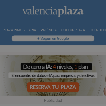
PLAZA INMOBILIARIA
VALÈNCIA
CULTURPLAZA
GUÍA HED
+ Seguir en Google