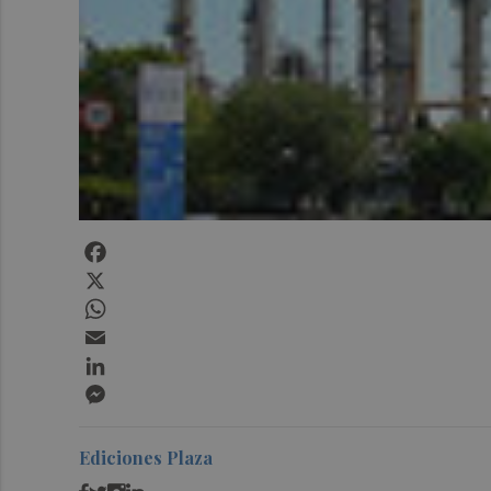
Facebook
X
WhatsApp
Email
LinkedIn
Messenger
Ediciones Plaza