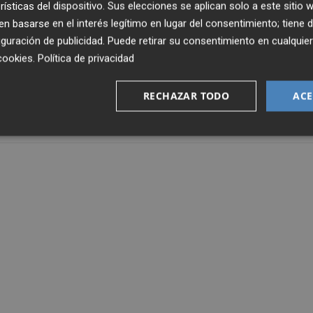
rísticas del dispositivo. Sus elecciones se aplican solo a este sitio
 basarse en el interés legítimo en lugar del consentimiento; tiene 
illones de euros en el primer semestre del año, lo que
guración de publicidad
. Puede retirar su consentimiento en cualqu
ido en el mismo periodo del año anterior.
cookies
.
Política de privacidad
RECHAZAR TODO
ACE
E ERCROS
YA CAPITAL DUTCH
YORKVILLE ADVISORS