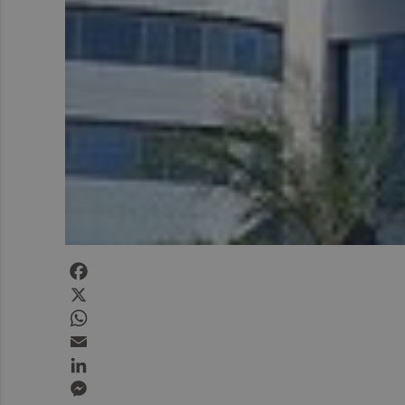
Facebook
X
WhatsApp
Email
LinkedIn
Messenger