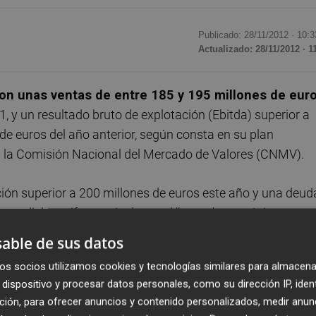
Publicado: 28/11/2012 ·
10:3
Actualizado: 28/11/2012 · 1
con unas ventas de entre 185 y 195 millones de eur
1, y un resultado bruto de explotación (Ebitda) superior a
 de euros del año anterior, según consta en su plan
a la Comisión Nacional del Mercado de Valores (CNMV).
ón superior a 200 millones de euros este año y una deud
que dichas cifras no incluyen el 'bonus' estratégico a
able de sus datos
os socios utilizamos cookies y tecnologías similares para almacena
tas de entre 400 y 420 millones de euros en 2015
dispositivo y procesar datos personales, como su dirección IP, iden
a
, así como incrementar su Ebitda hasta situarlo en una
ción, para ofrecer anuncios y contenido personalizados, medir anun