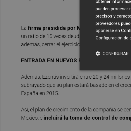
obtener informació
pueden procesar su
precisos y caracte
proveedores pueden
La
firma presidida por Manuel García Durán
oponerse en
Confi
un ratio de 15 veces deuda financiera sobre Ebit
Configuración de 
además, cerrar el ejercicio 2015 con un ratio de 
CONFIGURAR
ENTRADA EN NUEVOS PAÍSES
Además, Ezentis invertirá entre 20 y 24 millone
subrayado que su plan estará basado en el creci
España en 2015.
Así, el plan de crecimiento de la compañía se ce
México, e
incluirá la toma de control de com