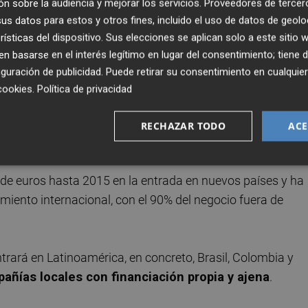
n sobre la audiencia y mejorar los servicios.
Proveedores de tercer
s datos para estos y otros fines, incluido el uso de datos de geolo
rísticas del dispositivo. Sus elecciones se aplican solo a este sitio
 basarse en el interés legítimo en lugar del consentimiento; tiene 
ha indicado que en solo un año la compañía ha pasado d
guración de publicidad
. Puede retirar su consentimiento en cualqu
da a un ratio de cinco a seis veces en 2012 y estiman,
cookies
.
Política de privacidad
deuda financiera de entre 1 y 2 veces Ebitda.
RECHAZAR TODO
ACE
s de euros hasta 2015 en la entrada en nuevos países y ha
miento internacional, con el 90% del negocio fuera de
ntrará en Latinoamérica, en concreto, Brasil, Colombia y
pañías locales con financiación propia y ajena
.