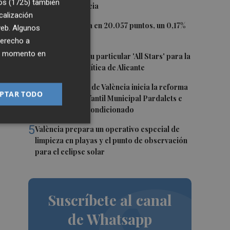
os (1725)
también
puerto de Valencia
calización
2
El Ibex 35 cierra en 20.057 puntos, un 0,17%
 web. Algunos
más
derecho a
e
ier momento en
3
El PSPV ultima su particular 'All Stars' para la
Conferencia Política de Alicante
4
El Ayuntamiento de València inicia la reforma
PTAR TODO
de la Escuela Infantil Municipal Pardalets e
instalará aire acondicionado
5
València prepara un operativo especial de
limpieza en playas y el punto de observación
para el eclipse solar
Suscríbete al canal
de Whatsapp