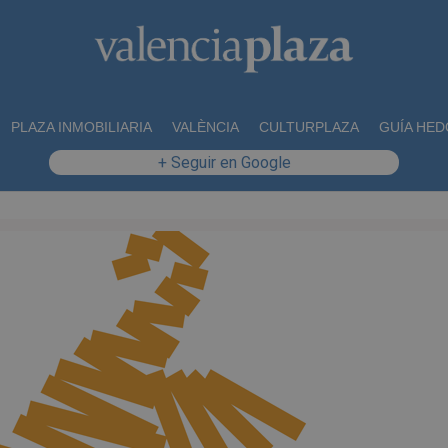
PLAZA INMOBILIARIA
VALÈNCIA
CULTURPLAZA
GUÍA HED
+ Seguir en Google