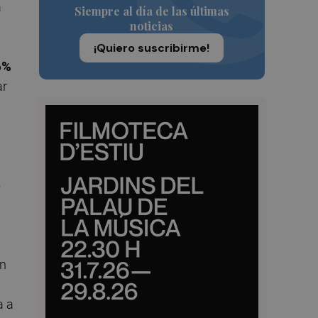
a
Siempre al día de las últimas
noticias
¡Quiero suscribirme!
6%
ar
6
ón
a a