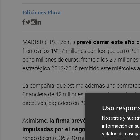
Ediciones Plaza
MADRID (EP). Ezentis
prevé cerrar este año 
frente a los 191,7 millones con los que cerró 201
ocho millones de euros, frente a los 2,7 millones
estratégico 2013-2015 remitido este miércoles 
La compañía, que estima además una contrataci
financiera de 42 millones de euros, ha precisado 
directivos, pagadero en 2015.
Uso respons
Nosotros y nuestr
Asimismo,
la firma prevé alcanzar unas ven
información en su 
impulsadas por el negocio en Latinoaméric
y datos de navega
rango de entre 36 y 40 millones de euros.