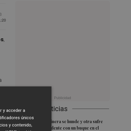
3
1:20
os
,
a
Últimas Noticias
r y acceder a
tificadores únicos
1
Una batea clochinera se hunde y otra sufre
cios y contenido,
daños en un incidente con un buque en el