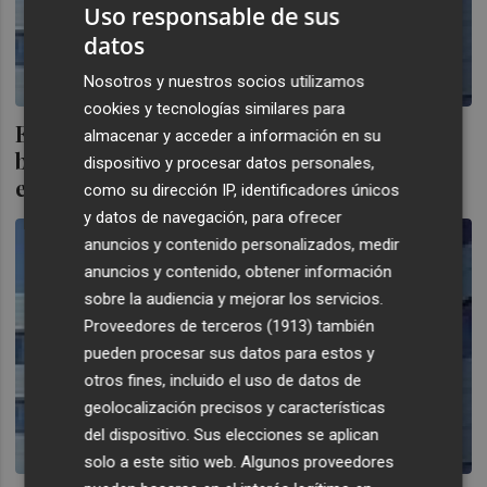
Uso responsable de sus
datos
Nosotros y nuestros socios utilizamos
cookies y tecnologías similares para
Ezentis estudia la compra de una empresa
almacenar y acceder a información en su
brasileña como parte de su política de
dispositivo y procesar datos personales,
expansión
como su dirección IP, identificadores únicos
y datos de navegación, para ofrecer
anuncios y contenido personalizados, medir
anuncios y contenido, obtener información
sobre la audiencia y mejorar los servicios.
Proveedores de terceros (1913)
también
pueden procesar sus datos para estos y
otros fines, incluido el uso de datos de
geolocalización precisos y características
del dispositivo. Sus elecciones se aplican
solo a este sitio web. Algunos proveedores