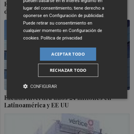
pueden basarse en el interés legítimo en
Ezentis amplía capital para la conversión
lugar del consentimiento; tiene derecho a
de obligaciones de EBN
oponerse en
Configuración de publicidad
.
Puede retirar su consentimiento en
cualquier momento en
Configuración de
cookies
.
Política de privacidad
ACEPTAR TODO
RECHAZAR TODO
CONFIGURAR
Ezentis invertirá unos 24 millones en
Latinoamérica y EE UU