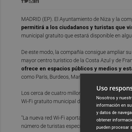
MADRID (EP). El Ayuntamiento de Niza y la co
permitirá a los ciudadanos y turistas que vi
municipal gratuito que estará disponible en algu
De este modo, la compañía consigue ampliar su c
mayor centro turístico de la Costa Azul y de Fran
ofrece en espacios públicos y medios y est
como París, Burdeos, Marsella y Aix-en Provence
Uso respons
Los cerca de cuatro millones de turistas que vis
Nosotros y nuestr
Wi-Fi gratuito municipal durante su estancia.
información en su 
y datos de navega
"La nueva red Wi-Fi aportará un gran atractivo a
obtener informació
número de turistas especialmente durante los p
pueden procesar su