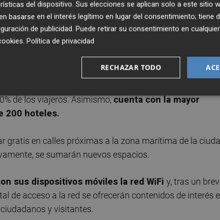
mbién resultarán beneficiados
de éste nuevo servicio",
rísticas del dispositivo. Sus elecciones se aplican solo a este sitio
 basarse en el interés legítimo en lugar del consentimiento; tiene 
García.
guración de publicidad
. Puede retirar su consentimiento en cualqu
cookies
.
Política de privacidad
RECHAZAR TODO
ACE
viera Francesa: cuenta con el segundo aeropuerto nacional c
0 millones) después de París, y dispone de aproximadamen
30% de los viajeros. Asimismo,
cuenta con la mayor
e 200 hoteles.
r gratis en calles próximas a la zona marítima de la ciud
sivamente, se sumarán nuevos espacios.
on sus dispositivos móviles la red WiFi
y, tras un bre
tal de acceso a la red se ofrecerán contenidos de interés e
 ciudadanos y visitantes.