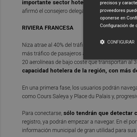
importante sector hotelero de la ciudad ta
precisos y caracte
proveedores pueden
afirmó el consejero delegado de Gowex, Jenaro 
oponerse en
Confi
Configuración de 
RIVIERA FRANCESA
CONFIGURAR
Niza atrae al 40% del tráfico turístico de la Ri
más tráfico de pasajeros anuales (en torno a 1
20 aerolíneas de bajo coste que transportan al 
capacidad hotelera de la región, con más d
En una primera fase, los usuarios podrán navega
como Cours Saleya y Place du Palais y, progre
Para conectarse,
sólo tendrán que detectar c
registro, ya podrán empezar a navegar. En el por
información municipal de gran utilidad para sus