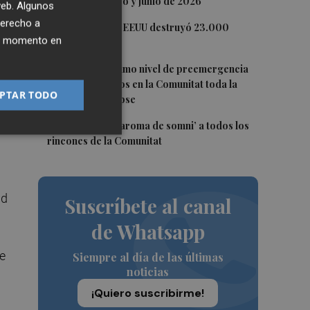
de oficio de mayo y junio de 2026
 web. Algunos
derecho a
3
La economía de EEUU destruyó 23.000
ier momento en
empleos en julio
4
Activado el máximo nivel de preemergencia
frente a incendios en la Comunitat toda la
PTAR TODO
jornada del eclipse
on
te
5
Bétera lleva su ‘aroma de somni’ a todos los
rincones de la Comunitat
ad
Suscríbete al canal
de Whatsapp
ve
Siempre al día de las últimas
noticias
¡Quiero suscribirme!