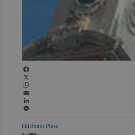
Facebook
X
WhatsApp
Email
LinkedIn
Messenger
Ediciones Plaza