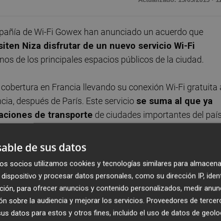
mpañía de Wi-Fi Gowex han anunciado un acuerdo que
siten Niza disfrutar de un nuevo servicio Wi-Fi
nos de los principales espacios públicos de la ciudad.
obertura en Francia llevando su conexión Wi-Fi gratuita 
cia, después de París. Este servicio
se suma al que ya
aciones de transporte
de ciudades importantes del paí
.
able de sus datos
itan anualmente Niza también podrán disfrutar del servici
os socios utilizamos cookies y tecnologías similares para almacena
dispositivo y procesar datos personales, como su dirección IP, iden
ción, para ofrecer anuncios y contenido personalizados, medir anun
 la ciudad y servirá de reclamo para atraer a un mayor
n sobre la audiencia y mejorar los servicios.
Proveedores de tercer
eriodos vacacionales.
Los comercios locales y el
s datos para estos y otros fines, incluido el uso de datos de geolo