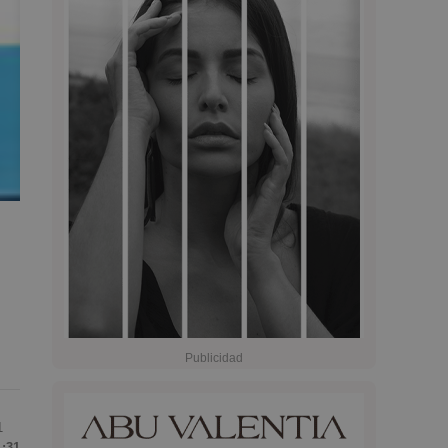
1
1:31