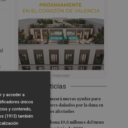
al
s
Últimas Noticias
o
r y acceder a
1
La Generalitat lanzará nuevas ayudas para
tificadores únicos
reparar ascensores dañados por la dana en
cios y contenido,
todos los edificios afectados
os (1913)
también
2
La Generalitat abona 10,6 millones del turno
calización