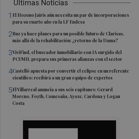
Últimas Noticias
1
El Hozono Jairis aún necesita un par de incorporaciones
para su cuarto año en la LF Endesa
2
Ruz ya hace planes para un posible futuro de Clarisas,
más allá de la rehabilitación: ¿retorno de la Dama?
3
ViviFind, el buscador inmobiliario con IA surgido del
PCUMH, prepara sus primeras alianzas con el sector
4
Castelló apuesta por convertir el eclipse en un referente
científico: recibirá a un gran equipo de expertos
5
El Villarreal anuncia a sus seis capitanes: Gerard
Moreno, Foyth, Comesaña, Ayoze, Cardona y Logan
Costa