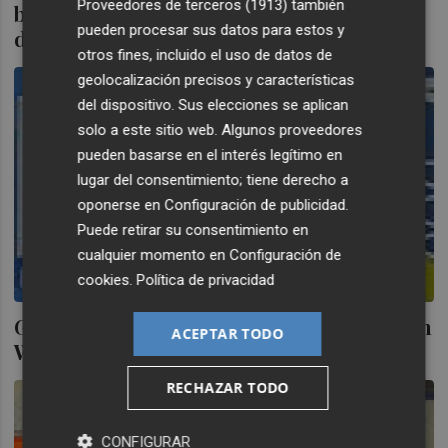
Proveedores de terceros (1913)
también
busca dar el salto al Mercado Continuo en
pueden procesar sus datos para estos y
dos años
otros fines, incluido el uso de datos de
geolocalización precisos y características
del dispositivo. Sus elecciones se aplican
solo a este sitio web. Algunos proveedores
pueden basarse en el interés legítimo en
lugar del consentimiento; tiene derecho a
oponerse en
Configuración de publicidad
.
Puede retirar su consentimiento en
cualquier momento en
Configuración de
cookies
.
Política de privacidad
Gowex recibe el visto bueno para cotizar en
ACEPTAR TODO
Wall Street
RECHAZAR TODO
CONFIGURAR