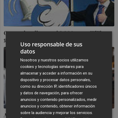
Gowex despliega casi 2.000 zonas WiFi
gratuitas en Nueva York
Uso responsable de sus
datos
Nosotros y nuestros socios utilizamos
cookies y tecnologías similares para
almacenar y acceder a información en su
dispositivo y procesar datos personales,
como su dirección IP, identificadores únicos
y datos de navegación, para ofrecer
anuncios y contenido personalizados, medir
anuncios y contenido, obtener información
sobre la audiencia y mejorar los servicios.
A Gowex se le queda pequeño el MAB: