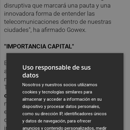
disruptiva que marcará una pauta y una
innovadora forma de entender las
telecomunicaciones dentro de nuestras
ciudades", ha afirmado Gowex.
"IMPORTANCIA CAPITAL"
En concreto, García Villaraco, con veinte
Uso responsable de sus
años de experiencia en empresas
datos
multinacionales como AT&T, France
Nosotros y nuestros socios utilizamos
Telecom o EDS,
asumirá el cargo de
cookies y tecnologías similares para
consejero delegado de Gowex Mobile
. Este
almacenar y acceder a información en su
negocio, centrado en los entornos móviles y
dispositivo y procesar datos personales,
en el ecosistema de las aplicaciones, es una
como su dirección IP, identificadores únicos
de las áreas de "mayor crecimiento y de
y datos de navegación, para ofrecer
importancia capital" de la compañía.
anuncios y contenido personalizados, medir