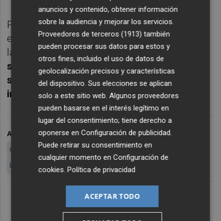
anuncios y contenido, obtener información
sobre la audiencia y mejorar los servicios.
Por su parte, Carlos Gómez, con 15 años de
Proveedores de terceros (1913)
también
experiencia internacional en la industria de
pueden procesar sus datos para estos y
las telecomunicaciones, liderará el
otros fines, incluido el uso de datos de
segmento de negocio encargado de los
geolocalización precisos y características
servicios para ciudadanos, empresas e
del dispositivo. Sus elecciones se aplican
instituciones.
solo a este sitio web. Algunos proveedores
pueden basarse en el interés legítimo en
lugar del consentimiento; tiene derecho a
oponerse en
Configuración de publicidad
.
ARCHIVADO EN
GOWEX
GOWEX WIRELESS
SKYPE
Puede retirar su consentimiento en
GOWEX TELECOM
JENARO GARCÍA
CIUDADES WIFI
cualquier momento en
Configuración de
LET'S GOWEX
DUAL LISTIN
cookies
.
Política de privacidad
ACEPTAR TODO