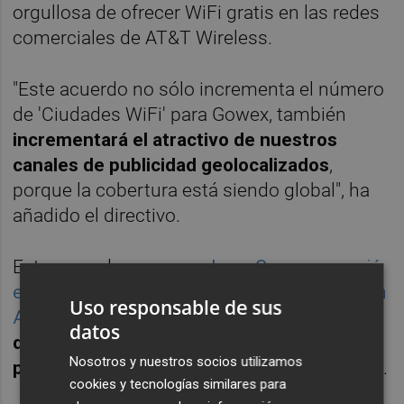
orgullosa de ofrecer WiFi gratis en las redes
comerciales de AT&T Wireless.
"Este acuerdo no sólo incrementa el número
de 'Ciudades WiFi' para Gowex, también
incrementará el atractivo de nuestros
canales de publicidad geolocalizados
,
porque la cobertura está siendo global", ha
añadido el directivo.
Este acuerdo
se suma al que Gowex anunció
el pasado 15 de enero con Deutsche Telekom
Uso responsable de sus
AG
, que
añade una cobertura a la compañía
datos
de unos 29.000 nuevos puntos WiFi,
Nosotros y nuestros socios utilizamos
principalmente en Europa y Estados Unidos
.
cookies y tecnologías similares para