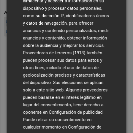
almacenar y acceder a información en su
dispositivo y procesar datos personales,
ARCHIVADO EN
GOWEX
GOWEX WIRELESS
SKYPE
como su dirección IP, identificadores únicos
GOWEX TELECOM
JENARO GARCÍA
CIUDADES WIFI
y datos de navegación, para ofrecer
anuncios y contenido personalizados, medir
LET'S GOWEX
DUAL LISTIN
anuncios y contenido, obtener información
sobre la audiencia y mejorar los servicios.
Proveedores de terceros (1913)
también
pueden procesar sus datos para estos y
otros fines, incluido el uso de datos de
geolocalización precisos y características
del dispositivo. Sus elecciones se aplican
solo a este sitio web. Algunos proveedores
pueden basarse en el interés legítimo en
lugar del consentimiento; tiene derecho a
oponerse en
Configuración de publicidad
.
Puede retirar su consentimiento en
cualquier momento en
Configuración de