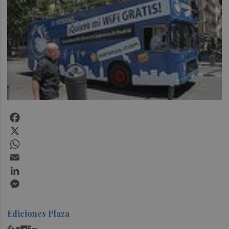
Facebook
X
WhatsApp
Email
LinkedIn
Messenger
Ediciones Plaza