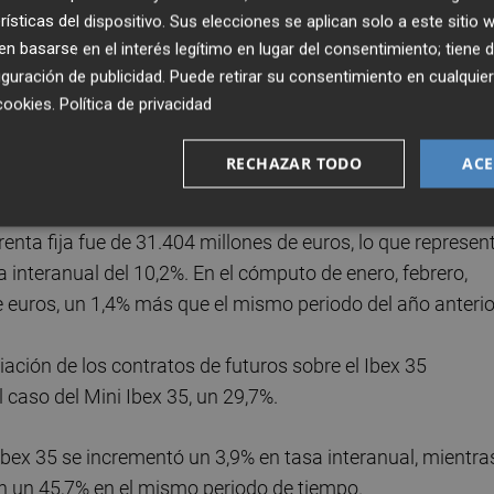
rísticas del dispositivo. Sus elecciones se aplican solo a este sitio
nta fija registró un aumento del 51,3%, hasta los 53.125
 basarse en el interés legítimo en lugar del consentimiento; tiene 
guración de publicidad
. Puede retirar su consentimiento en cualqu
cookies
.
Política de privacidad
.492 transacciones en abril, un 35,4% más que en el mism
cto a marzo. Entre los cuatro primeros meses, el número 
RECHAZAR TODO
ACE
 en el mismo periodo de 2025.
enta fija fue de 31.404 millones de euros, lo que represen
interanual del 10,2%. En el cómputo de enero, febrero,
 euros, un 1,4% más que el mismo periodo del año anterio
iación de los contratos de futuros sobre el Ibex 35
l caso del Mini Ibex 35, un 29,7%.
Ibex 35 se incrementó un 3,9% en tasa interanual, mientra
n un 45,7% en el mismo periodo de tiempo.