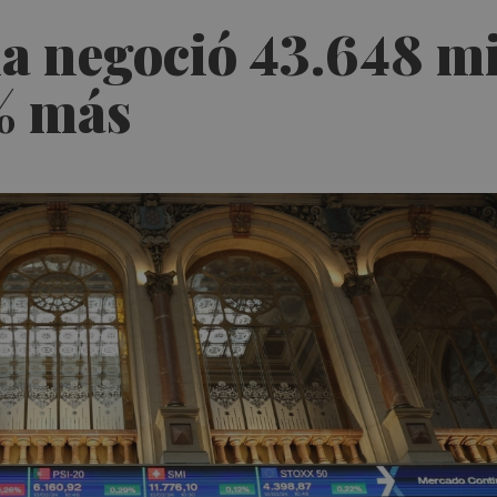
a negoció 43.648 mi
2% más