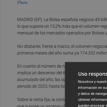
Plaza
MADRID (EP). La Bolsa española negoció 43.648 m
lo que supone un 15,2% más que el volumen regi
mensual de los mercados operados por Bolsas y
No obstante, frente a marzo, el volumen negoci
primeros meses del año suma ya 174.332 millon
En cuanto al número de negociaciones de renta v
implica un descenso del 6,9% respecto al dato co
Uso respons
acumulado del año, las operaciones de renta va
Nosotros y nuestr
periodo de 2025, hasta los 13,60 millones.
información en su 
y datos de navega
Sobre la renta fija, la contratación en el mercad
obtener informació
pueden procesar su
que supone un ascenso del 96,2% respecto al mis