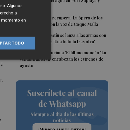
real la calidad del agua en Port Saplaya y
 web. Algunos
Meliana
derecho a
3
Sagunt a Escena recupera 'La ópera de los
ier momento en
tres centavos' con la voz de Coque Malla
o
4
La Filmoteca d'Estiu se lanza a las armas con
de
la proyección de 'Una batalla tras otra'
PTAR TODO
5
La comedia valenciana 'El último mono' o 'La
ventana abierta' encabezan los estrenos de
ta
agosto
r.
Suscríbete al canal
de Whatsapp
Siempre al día de las últimas
s
noticias
¡Quiero suscribirme!