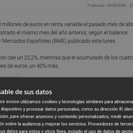
Publicado: 04/05/2026 ·
1
illones de euros en renta variable el pasado mes de abri
strado el mismo mes del año anterior, según el balance
 Mercados Españoles (BME) publicado este lunes.
ado cae un 22,2%, mientras que el acumulado de los cuatr
es de euros, un 40% más.
ariable, BME señala que alcanzó los 3,27 millones, lo que
sechado en abril de 2025 y del 24,9% frente a marzo. En e
able de sus datos
riable subieron un 13,7% en comparación con el mismo
os socios utilizamos cookies y tecnologías similares para almacena
dispositivo y procesar datos personales, como su dirección IP, iden
ción, para ofrecer anuncios y contenido personalizados, medir anun
o secundario se situó en 12.855 millones de euros en abril, 
n sobre la audiencia y mejorar los servicios.
Proveedores de tercer
s datos para estos y otros fines, incluido el uso de datos de geolo
mo mes de 2025 y del 1,3% frente al tercer mes del año. 