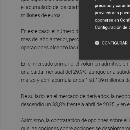
precisos y caracte
el acumulado de los cuatro primeros meses, la re
proveedores pueden
millones de euros.
oponerse en
Confi
Configuración de 
En este caso, el número de operaciones fue de 1
mes del año anterior, pero un 7,3% menos respe
CONFIGURAR
operaciones alcanzó las 6.527, un 4,8% más que
En el mercado primario, el volumen admitido en r
una caída mensual del 29,9%, aunque una subida 
marzo y abril acumula unos 158.139 millones de
De su lado, en el mercado de derivados, la negoc
descendió un 33,8% frente a abril de 2025, y en e
Asimismo, la contratación de opciones sobre el 
que las opciones sobre acciones se desplomaro