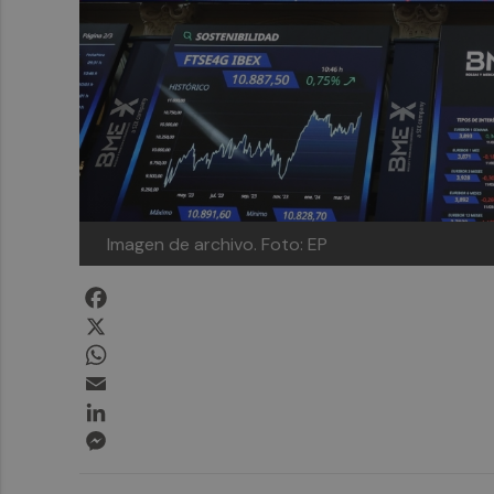
Imagen de archivo.
Foto: EP
Facebook
X
WhatsApp
Email
LinkedIn
Messenger