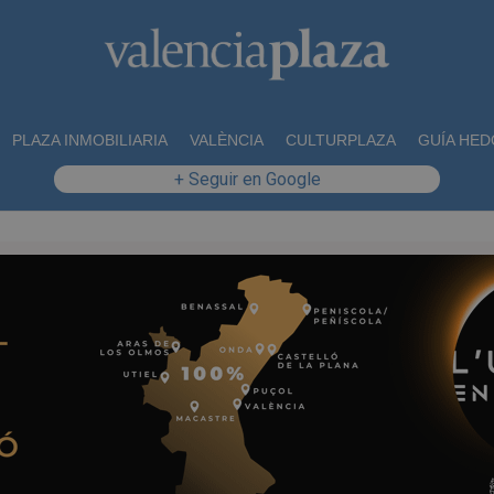
PLAZA INMOBILIARIA
VALÈNCIA
CULTURPLAZA
GUÍA HED
+ Seguir en Google