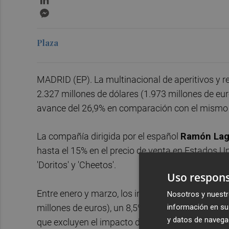
Messenger
Plaza
MADRID (EP). La multinacional de aperitivos y re
2.327 millones de dólares (1.973 millones de euro
avance del 26,9% en comparación con el mismo p
La compañía dirigida por el español
Ramón Lag
hasta el 15% en el precio de venta en Estados U
'Doritos' y 'Cheetos'.
Uso respons
Entre enero y marzo, los ingresos netos de Peps
Nosotros y nuestr
información en su 
millones de euros), un 8,5% más que un año ante
y datos de navega
que excluyen el impacto del tipo de cambio y de 