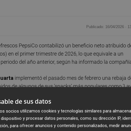
Publicado: 16/04/2026 ·
1
frescos PepsiCo contabilizó un beneficio neto atribuido d
s) en el primer trimestre de 2026, lo que equivale a un
eriodo del año anterior, según ha informado la compañía
uarta
implementó el pasado mes de febrero una rebaja d
nidos de algunos de sus 'snacks' más populares como 'Lay'
able de sus datos
iCo ascendieron a 19.443 millones de dólares (16.487
os socios utilizamos cookies y tecnologías similares para almacena
dispositivo y procesar datos personales, como su dirección IP, iden
s en valores absolutos, mientras que en datos orgánicos,
ción, para ofrecer anuncios y contenido personalizados, medir anun
las variaciones del perímetro contable de la empresa, el