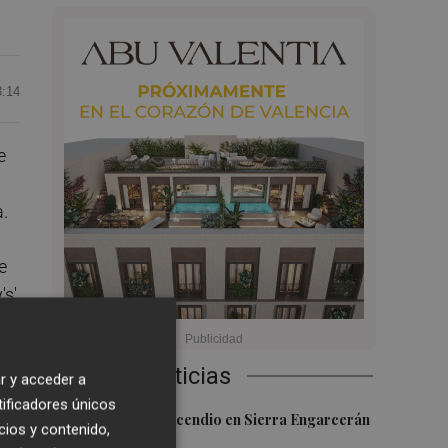
3:14
e
.
e
s',
Últimas Noticias
r y acceder a
tificadores únicos
1
Controlado el incendio en Sierra Engarcerán
cios y contenido,
(Castellón)