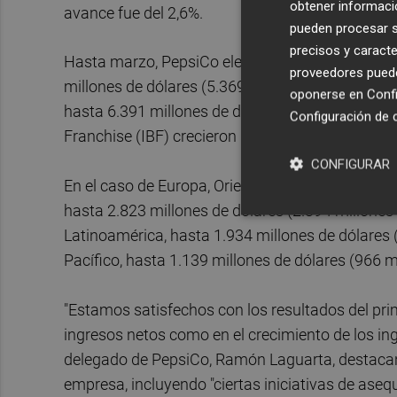
obtener informació
avance fue del 2,6%.
pueden procesar su
precisos y caracte
Hasta marzo, PepsiCo elevó un 2% las ventas de
proveedores pueden
millones de dólares (5.369 millones de euros) y
oponerse en
Confi
hasta 6.391 millones de dólares (5.419 millones
Configuración de 
Franchise (IBF) crecieron un 8,6%, hasta 824 mil
CONFIGURAR
En el caso de Europa, Oriente Próximo y África 
hasta 2.823 millones de dólares (2.394 millone
Latinoamérica, hasta 1.934 millones de dólares 
Pacífico, hasta 1.139 millones de dólares (966 m
"Estamos satisfechos con los resultados del pri
ingresos netos como en el crecimiento de los ing
delegado de PepsiCo, Ramón Laguarta, destacando
empresa, incluyendo "ciertas iniciativas de aseq