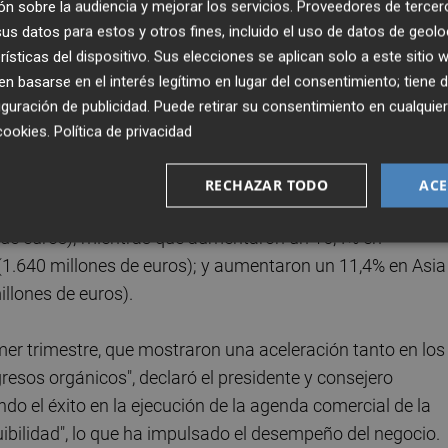
n sobre la audiencia y mejorar los servicios.
Proveedores de tercer
s datos para estos y otros fines, incluido el uso de datos de geolo
rísticas del dispositivo. Sus elecciones se aplican solo a este sitio
l negocio de aperitivos en Norteamérica, hasta 6.332
 basarse en el interés legítimo en lugar del consentimiento; tiene 
 elevó en un 8,8% las de PepsiCo Beverages North America,
guración de publicidad
. Puede retirar su consentimiento en cualqu
 de euros); mientras que las de International Beverages
cookies
.
Política de privacidad
lones de dólares (699 millones de euros).
RECHAZAR TODO
ACE
(EMEA), las ventas de la multinacional aumentaron un 18,2
s de euros); mientras que aumentaron un 16,4% en
(1.640 millones de euros); y aumentaron un 11,4% en Asia
illones de euros).
mer trimestre, que mostraron una aceleración tanto en los
resos orgánicos", declaró el presidente y consejero
 el éxito en la ejecución de la agenda comercial de la
uibilidad", lo que ha impulsado el desempeño del negocio.