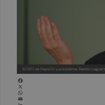
El CEO de PepsiCo y presidente, Ramón Laguar
Facebook
X
WhatsApp
Email
LinkedIn