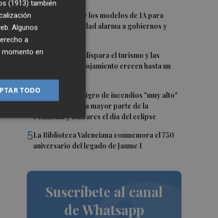
os (1913)
también
2
calización
La capacidad de los modelos de IA para
burlar la seguridad alarma a gobiernos y
 web. Algunos
empresas
derecho a
ier momento en
3
El eclipse solar dispara el turismo y las
búsquedas de alojamiento crecen hasta un
500%
PTAR TODO
4
Aemet prevé peligro de incendios "muy alto"
%,
o "extremo" en la mayor parte de la
Península y Baleares el día del eclipse
5
La Biblioteca Valenciana conmemora el 750
aniversario del legado de Jaume I
Suscríbete al canal
de Whatsapp