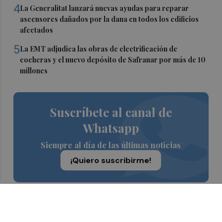
4
La Generalitat lanzará nuevas ayudas para reparar
ascensores dañados por la dana en todos los edificios
afectados
5
La EMT adjudica las obras de electrificación de
cocheras y el nuevo depósito de Safranar por más de 10
millones
Suscríbete al canal de
Whatsapp
Siempre al día de las últimas noticias
¡Quiero suscribirme!