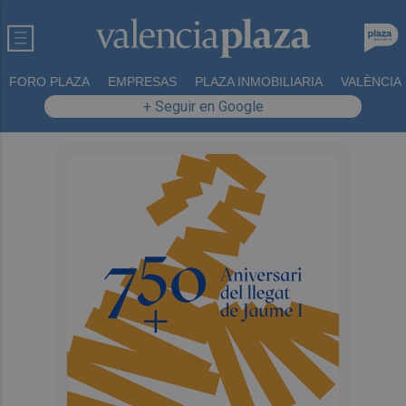
FORO PLAZA
EMPRESAS
PLAZA INMOBILIARIA
VALÈNCIA
+ Seguir en Google