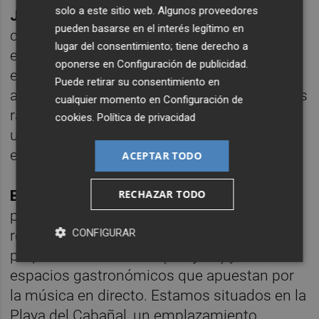
solo a este sitio web. Algunos proveedores
Joaquín:
Creo que todavía no hay cultura de
pueden basarse en el interés legítimo en
coctelería en Valencia, pero sí que estamos
lugar del consentimiento; tiene derecho a
en proceso de ello. La gente empieza a
oponerse en
Configuración de publicidad
.
entender que el cóctel se puede tomar de
Puede retirar su consentimiento en
aperitivo, durante y después de la comida. Es
cualquier momento en
Configuración de
raro ver un bar o restaurante que no incluya
cookies
.
Política de privacidad
un coctel en su carta o como complemento
en un menú degustación.
ACEPTAR TODO
RECHAZAR TODO
Borja:
El Cabañal se ha ido convirtiendo
paulatinamente en un barrio cultural de
CONFIGURAR
referencia en la ciudad. Ya cuenta con su
propio festival de Jazz (
Marijazz
) y otros
espacios gastronómicos que apuestan por
la música en directo. Estamos situados en la
Playa del Cabañal, un emplazamiento