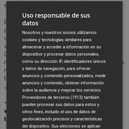
en Valencia.
Uso responsable de sus
En cuanto a la propuesta líquida, en Marino
datos
podemos encontrar desde una coctelería
Nosotros y nuestros socios utilizamos
clásica (Dry Martini, Negroni, Gin fizz,...) a
cookies y tecnologías similares para
varios cócteles de autor y sin alcohol.
almacenar y acceder a información en su
Destilados de marcas premium (Whisky de
dispositivo y procesar datos personales,
como su dirección IP, identificadores únicos
malta, ron, ginebras,…) 15 referencias de vino
y datos de navegación, para ofrecer
nacional e internacional (Champagne,
anuncios y contenido personalizados, medir
Riesling, Ribera del Duero, Valencia, Alicante,
anuncios y contenido, obtener información
Jerez)
sobre la audiencia y mejorar los servicios.
Proveedores de terceros (1913)
también
– ¿
Hay saturación de coctelerías en
pueden procesar sus datos para estos y
valencia?
¿
Creéis que h
ay cabida para este
otros fines, incluido el uso de datos de
tipo de local en la zona?
geolocalización precisos y características
del dispositivo. Sus elecciones se aplican