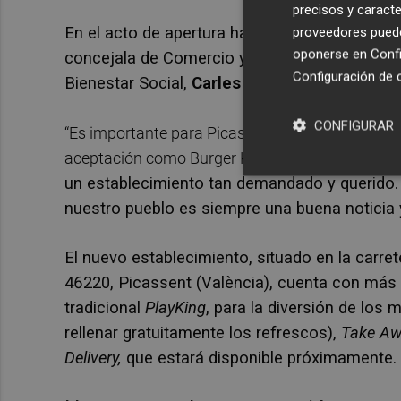
precisos y caracte
En el acto de apertura han estado presentes l
proveedores pueden
oponerse en
Confi
concejala de Comercio y Mercado,
Leticia H
Configuración de 
Bienestar Social,
Carles Silla
y la responsable
CONFIGURAR
“Es importante para Picassent contar con una o
aceptación como Burger King
, que permitirá q
un establecimiento tan demandado y querido.
nuestro pueblo es siempre una buena noticia 
El nuevo establecimiento, situado
en la carre
46220, Picassent (València), cuenta con más 
tradicional
PlayKing
, para la diversión de los
rellenar gratuitamente los refrescos),
Take Aw
Delivery,
que estará disponible próximamente.