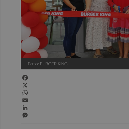
Foto: BURGER KING
Facebook
X
WhatsApp
Email
LinkedIn
Messenger