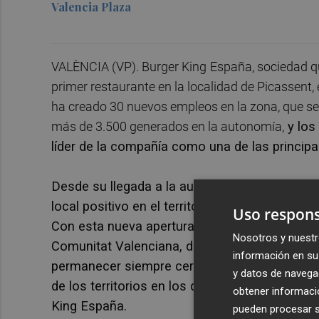
Valencia Plaza
VALÈNCIA (VP). Burger King
España, sociedad qu
primer restaurante en la localidad de Picassent,
ha creado 30 nuevos empleos en la zona, que se 
más de 3.500 generados en la autonomía,
y los
líder de la compañía como una de las princip
Desde su llegada a la autonomía, en el año 1
local positivo en el territorio.
“Estamos muy con
Uso respons
Con esta nueva apertura en Picassent, podem
Nosotros y nuestr
Comunitat Valenciana, demostrando así nuestra
información en su 
permanecer siempre cerca de nuestros client
y datos de navega
de los territorios en los que estamos presen
obtener informació
King
España.
pueden procesar su