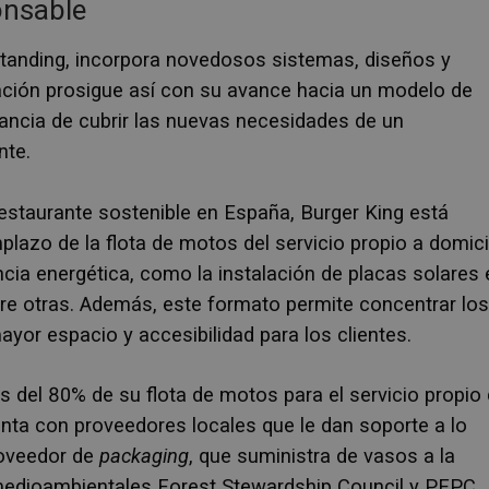
onsable
Standing, incorpora novedosos sistemas, diseños y
ación prosigue así con su avance hacia un modelo de
tancia de cubrir las nuevas necesidades de un
nte.
estaurante sostenible en España, Burger King
está
azo de la flota de motos del servicio propio a domici
ncia energética, como la instalación de placas solares 
tre otras. Además, este formato permite concentrar los
yor espacio y accesibilidad para los clientes.
del 80% de su flota de motos para el servicio propio
enta con proveedores locales que le dan soporte a lo
roveedor de
packaging
, que suministra de vasos a la
medioambientales Forest Stewardship Council y PEPC.