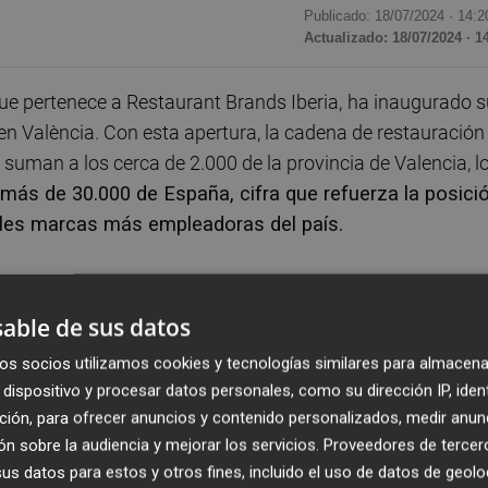
Publicado: 18/07/2024 ·
14:2
Actualizado: 18/07/2024 · 1
e pertenece a Restaurant Brands Iberia,
ha inaugurado s
 en València. Con esta apertura, la cadena de restauración
suman a los cerca de 2.000 de la provincia de Valencia, l
 más de 30.000 de España, cifra que refuerza la posici
ales marcas más empleadoras del país.
981, Burger King sigue buscando generar un impacto
tentos de seguir creciendo en la provincia de Valenci
able de sus datos
os decir que ya estamos presentes en 40 municipios 
os socios utilizamos cookies y tecnologías similares para almacena
 apuesta por el territorio y nuestro objetivo de
dispositivo y procesar datos personales, como su dirección IP, iden
es, convirtiéndonos en un agente activo de la economí
ción, para ofrecer anuncios y contenido personalizados, medir anun
tes”, ha comentado
Jorge Carvalho
, director de Burger
n sobre la audiencia y mejorar los servicios.
Proveedores de tercer
s datos para estos y otros fines, incluido el uso de datos de geolo