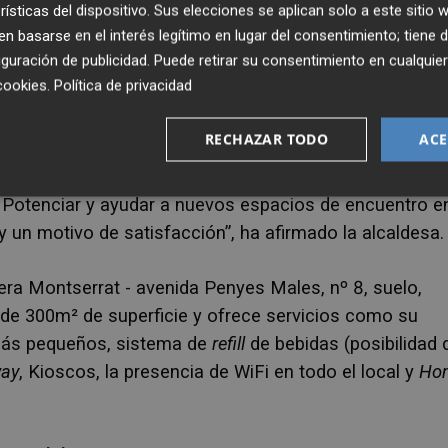
rísticas del dispositivo. Sus elecciones se aplican solo a este sitio
a alcaldesa del municipio,
Conxa García Ferrer
; la
 basarse en el interés legítimo en lugar del consentimiento; tiene 
guración de publicidad
. Puede retirar su consentimiento en cualqu
ernandis
; el tercer teniente de Alcalde y concejal de
cookies
.
Política de privacidad
 subterritorial de Burger King en la zona,
Maite Pérez
.
RECHAZAR TODO
ACE
pción de ocio con una marca tan potente y con tanta
ue jóvenes y familias tengan en nuestro municipio por fi
 Potenciar y ayudar a nuevos espacios de encuentro e
y un motivo de satisfacción”,
ha afirmado la alcaldesa.
tera Montserrat - avenida Penyes Males, nº 8, suelo,
de 300m² de superficie y ofrece servicios como su
 más pequeños, sistema de
refill
de bebidas (posibilidad 
ay
, Kioscos, la presencia de WiFi en todo el local y
Ho