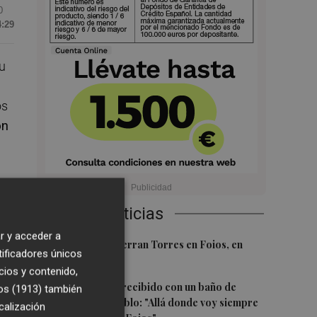
0
4:29
u
os
ón
a.
Últimas Noticias
de
r y acceder a
1
El homenaje a Ferran Torres en Foios, en
tificadores únicos
imágenes
a
cios y contenido,
2
Ferran Torres, recibido con un baño de
os (1913)
también
masas en su pueblo: "Allá donde voy siempre
calización