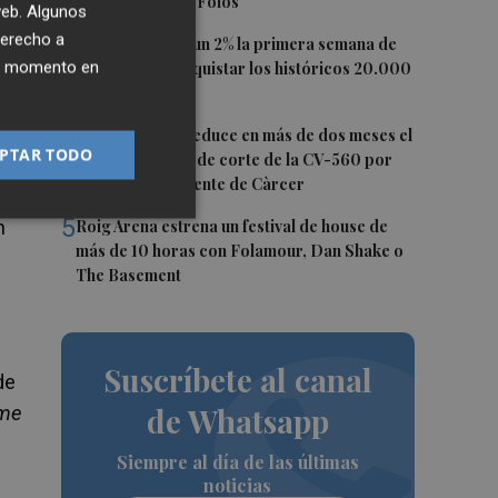
digo que soy de Foios"
 web. Algunos
derecho a
3
El Ibex 35 sube un 2% la primera semana de
ier momento en
agosto tras conquistar los históricos 20.000
puntos
4
La Diputación reduce en más de dos meses el
PTAR TODO
tiempo previsto de corte de la CV-560 por
las obras del puente de Càrcer
n
5
n
Roig Arena estrena un festival de house de
más de 10 horas con Folamour, Dan Shake o
The Basement
Suscríbete al canal
de
de Whatsapp
me
Siempre al día de las últimas
noticias