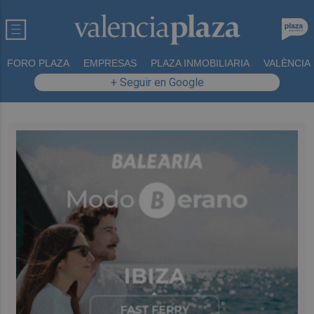
FORO PLAZA
EMPRESAS
PLAZA INMOBILIARIA
VALÈNCIA
+ Seguir en Google