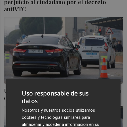
perjuicio al ciudadano por el decreto
antiVTC
Unauto señala que la regulación valenciana
Uso responsable de sus
de las VTC infringe la Constitución
datos
Nosotros y nuestros socios utilizamos
cookies y tecnologías similares para
almacenar y acceder a información en su