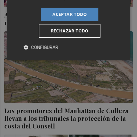
Atitlan y Gesfesa se hacen con 80.000
ACEPTAR TODO
metros cuadrados en el Parque Central
RECHAZAR TODO
CONFIGURAR
Los promotores del Manhattan de Cullera
llevan a los tribunales la protección de la
costa del Consell