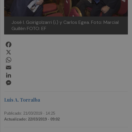
José I. Goirigolzarri (i.) y Carlos Egea. Foto: Marcial
Guillén FOTO: EF
Facebook
X
WhatsApp
Email
LinkedIn
Messenger
Luis A. Torralba
Publicado: 21/03/2019 ·
14:25
Actualizado: 22/03/2019 · 09:02