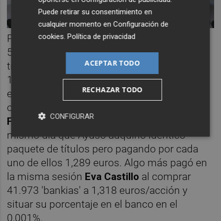
Puede retirar su consentimiento en
cualquier momento en
Configuración de
cookies
.
Política de privacidad
Por su parte,
Joaquín Ayuso
se hizo con
50.000 acciones el 4 de marzo de 2015 a
ACEPTAR TODO
través de tres operaciones: 7.493 títulos a
1,317 euros por cada uno, 21.495 a 1,318
RECHAZAR TODO
euros y 21.012 a 1,319 euros. En total
ostenta el 0,002 del capital. Igual que
CONFIGURAR
Francisco Javier Campo
, que también el
mismo día que Ayuso adquirió idéntico
paquete de títulos pero pagando por cada
uno de ellos 1,289 euros. Algo más pagó en
la misma sesión
Eva Castillo
al comprar
41.973 'bankias' a 1,318 euros/acción y
situar su porcentaje en el banco en el
0,001%.