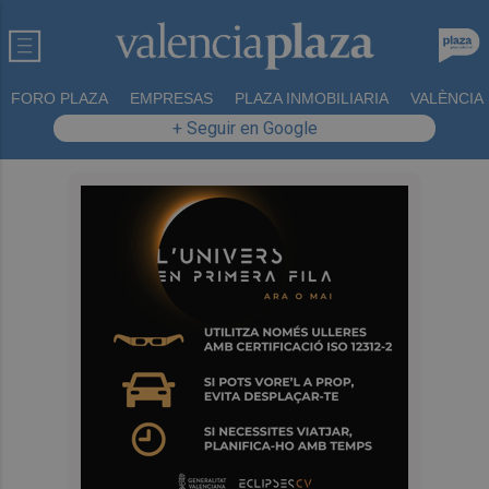
FORO PLAZA
EMPRESAS
PLAZA INMOBILIARIA
VALÈNCIA
+ Seguir en Google