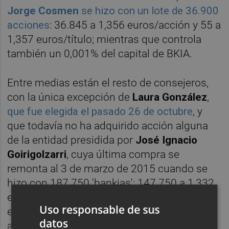
J
orge Cosmen
se hizo con un lote de 36.900
acciones
: 36.845 a 1,356 euros/acción y 55 a
1,357 euros/título; mientras que controla
también un 0,001% del capital de BKIA.
Entre medias están el resto de consejeros,
con la única excepción de
Laura Gonzále
z
,
que fue elegida el pasado 26 de octubre
, y
que todavía no ha adquirido acción alguna
de la entidad presidida por
José Ignacio
Goirigolzarri
, cuya última compra se
remonta al 3 de marzo de 2015 cuando se
hizo con 187.750 'bankias': 147.750 a 1,332
euros/título y 40.000 más a 1,330
Uso responsable de sus
euros/acción. El mismo que hace casi un
datos
año -con motivo de la comida con la prensa