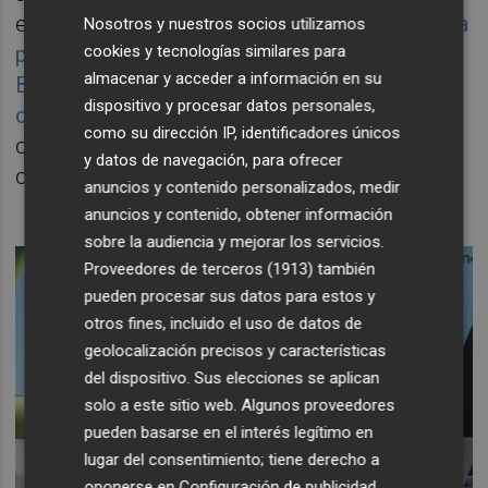
en la víspera de la junta de 2018-
reconoció a
Nosotros y nuestros socios utilizamos
cookies y tecnologías similares para
preguntas de este diario que "invertí en
almacenar y acceder a información en su
Bankia en el momento que había que dar la
dispositivo y procesar datos personales,
cara".
A día de hoy controla el 0,008% del
como su dirección IP, identificadores únicos
capital de la entidad que preside siendo el
y datos de navegación, para ofrecer
consejero con más acciones en cartera.
anuncios y contenido personalizados, medir
anuncios y contenido, obtener información
sobre la audiencia y mejorar los servicios.
Proveedores de terceros (1913)
también
pueden procesar sus datos para estos y
otros fines, incluido el uso de datos de
geolocalización precisos y características
del dispositivo. Sus elecciones se aplican
solo a este sitio web. Algunos proveedores
pueden basarse en el interés legítimo en
lugar del consentimiento; tiene derecho a
oponerse en
Configuración de publicidad
.