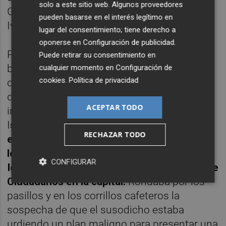
solo a este sitio web. Algunos proveedores
Gobierno por voces tan autorizadas como
pueden basarse en el interés legítimo en
Iván Redondo.
lugar del consentimiento; tiene derecho a
oponerse en
Configuración de publicidad
.
Prisas en sacar las urnas que no solo
Puede retirar su consentimiento en
buscan defenestrar electoralmente a los
cualquier momento en
Configuración de
cookies
.
Política de privacidad
contrincantes políticos sino también
desahuciar de las dependencias
ACEPTAR TODO
institucionales a los compañeros de viaje.
I
sabel Díaz Ayuso adelantó las elecciones
RECHAZAR TODO
en la Comunidad de Madrid en 2021 ante
los presuntos instintos oscurantistas de
CONFIGURAR
Ignacio Aguado, su vicepresidente y líder de
Ciudadanos en la capital.
Rondaba por los
pasillos y en los corrillos cafeteros la
sospecha de que el susodicho estaba
urdiendo un plan maligno para presentar una