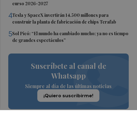
curso 2026-2027
4
Tesla y SpaceX invertirán 14.500 millones para
construir la planta de fabricación de chips Terafab
5
Sol Picó: “El mundo ha cambiado mucho; ya no es tiempo
de grandes espectáculos”
Suscríbete al canal de
Whatsapp
Siempre al día de las últimas noticias
¡Quiero suscribirme!