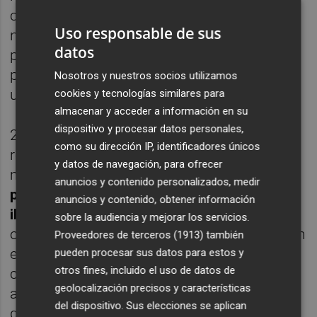
conveniencia entre las izquierdas hoy el PP
Uso responsable de sus
no gobernaría en la región; todos los votos
datos
perdidos por las formaciones progresistas
por separado hubiesen sumado escaños en
Nosotros y nuestros socios utilizamos
un pacto electoral.
cookies y tecnologías similares para
almacenar y acceder a información en su
dispositivo y procesar datos personales,
29 de mayo de 2023, estábamos con la
como su dirección IP, identificadores únicos
resaca de las elecciones autonómicas y
y datos de navegación, para ofrecer
municipales y de repente
Pedro Sánchez le
anuncios y contenido personalizados, medir
pidió a Koldo que le sujetara el cubata, que
anuncios y contenido, obtener información
iba a adelantar las elecciones generales
. En
sobre la audiencia y mejorar los servicios.
otra maniobra del manual de resistencia, con
Proveedores de terceros (1913)
también
el plan consiguió retratar al Partido Popular
pueden procesar sus datos para estos y
otros fines, incluido el uso de datos de
con los pactos con Vox en los gobiernos
geolocalización precisos y características
autonómicos y desinflar a una Yolanda Díaz
del dispositivo. Sus elecciones se aplican
que fue vista como futurible presidenta del