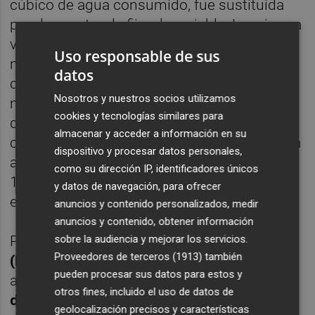
cúbico de agua consumido, fue sustituida
por dos partes: la fija y la variable. La primera
va en función del calibre del contador,
Uso responsable de sus
mientras que la segunda se calcula sobre el
datos
consumo, y se aplican diferentes tramos de
Nosotros y nuestros socios utilizamos
manera que cada litro de agua cuesta más a
cookies y tecnologías similares para
quien más consume. Así alguien que
almacenar y acceder a información en su
3
consuma menos de 6 m
ve reducida la tasa
dispositivo y procesar datos personales,
3
a 0,28 euros/m
, pero si consume entre 6 y
como su dirección IP, identificadores únicos
3
12 m
, la tasa variable crece hasta los 0,33
y datos de navegación, para ofrecer
3
euros/m
. Y así progresivamente.
anuncios y contenido personalizados, medir
anuncios y contenido, obtener información
sobre la audiencia y mejorar los servicios.
Pero además, la
Empresa Mixta Valenciana
Proveedores de terceros (1913)
también
(Emivasa)
aprobó una modificación
pueden procesar sus datos para estos y
adicional en otra parte de la factura:
la tarifa
otros fines, incluido el uso de datos de
de suministro
, que experimentó una subida
geolocalización precisos y características