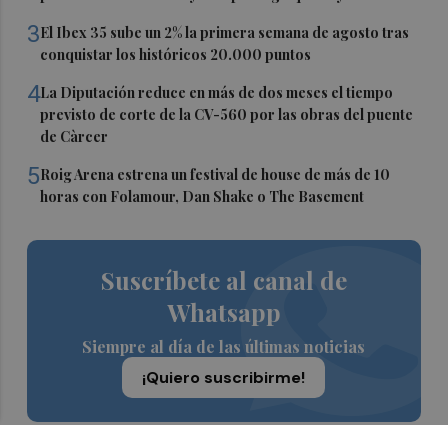
3
El Ibex 35 sube un 2% la primera semana de agosto tras
conquistar los históricos 20.000 puntos
4
La Diputación reduce en más de dos meses el tiempo
previsto de corte de la CV-560 por las obras del puente
de Càrcer
5
Roig Arena estrena un festival de house de más de 10
horas con Folamour, Dan Shake o The Basement
Suscríbete al canal de
Whatsapp
Siempre al día de las últimas noticias
¡Quiero suscribirme!