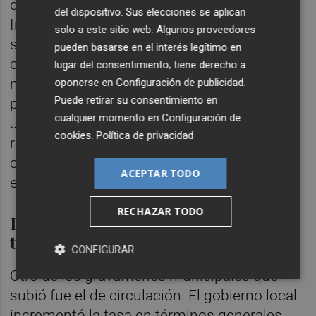
del 1,15% por el suministro de agua potable.
del dispositivo. Sus elecciones se aplican
Incremento que afecta tanto a la cuota que
solo a este sitio web. Algunos proveedores
se paga al mes según la potencia del
pueden basarse en el interés legítimo en
contador como la referente al consumo (por
lugar del consentimiento; tiene derecho a
m3 de agua). También subió el canon que
oponerse en
Configuración de publicidad
.
Puede retirar su consentimiento en
paga a la Confederación Hidrográfica del
cualquier momento en
Configuración de
Júca (CHJ) para devolver el coste de obras
cookies
.
Política de privacidad
realizadas a cargo del Estado: pasó este
concepto de 1,6 a 2 céntimos por m3. Esto
ACEPTAR TODO
es, subió un 25%.
RECHAZAR TODO
Impuesto de circulación y tasa de
terrazas
CONFIGURAR
Otro de los gravámenes municipales que
subió fue el de circulación. El gobierno local
incrementó la tasa en términos generales,