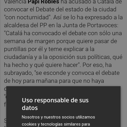
València
Papi Robles
ha acusado a Catalá de
convocar el Debate del estado de la ciudad
"con nocturnidad". Así se lo ha expresado a la
alcaldesa del PP en la Junta de Portavoces:
"Catalá ha convocado el debate con sólo una
semana de margen porque quiere pasar de
puntillas por él y teme explicar a la
ciudadanía y a la oposición sus políticas, qué
ha hecho y qué quiere hacer". Por eso, ha
subrayado, "se esconde y convoca el debate
de hoy para mañana para que no haya
capacidad de reacción", lo cual a su juicio
"demuestra un desinterés absoluto por el
Uso responsable de sus
futuro de la ciudad y cómo lo construimos".
datos
Nosotros y nuestros socios utilizamos
Se trata, ha dicho, de una actitud que
cookies y tecnologías similares para