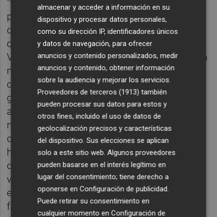
"también ha demostrado convocando por la
almacenar y acceder a información en su
puerta de atrás al Pleno extraordinario que
dispositivo y procesar datos personales,
desde Compromís pedimos para tratar la
como su dirección IP, identificadores únicos
condena por corrupción en el PP de
y datos de navegación, para ofrecer
anuncios y contenido personalizados, medir
València". "En julio conocimos una sentencia
anuncios y contenido, obtener información
muy firme sobre esta corrupción, en
sobre la audiencia y mejorar los servicios.
concreto en lo referente a la etapa de
Proveedores de terceros (1913)
también
gobierno de Rita Barberá, y todavía la actual
pueden procesar sus datos para estos y
alcaldesa del PP no ha dicho absolutamente
otros fines, incluido el uso de datos de
nada", ha afeado la portavoz de Compromís,
geolocalización precisos y características
que ha pedido "que le retire los honores y
del dispositivo. Sus elecciones se aplican
homenajes a Barberá después de quedar
solo a este sitio web. Algunos proveedores
demostrado que toda su gestión estaba
pueden basarse en el interés legítimo en
lugar del consentimiento; tiene derecho a
vinculada a la corrupción, que el PP ganaba
oponerse en
Configuración de publicidad
.
elecciones dopado con empresas que le
Puede retirar su consentimiento en
facilitaban tener una caja B y que su mano
cualquier momento en
Configuración de