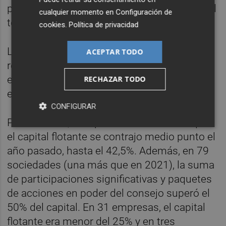
puestos de alta dirección fueron el 21,7% del
cualquier momento en
Configuración de
total, 2,1 puntos más.
cookies
.
Política de privacidad
La CNMV ha puesto en valor que, con sus
ACEPTAR TODO
recomendaciones, el porcentaje de mujeres
en los consejos ha pasado del 5,9% del total
RECHAZAR TODO
en 2004 a más del 30% en 2022.
CONFIGURAR
Por otro lado, el supervisor ha indicado que
el capital flotante se contrajo medio punto el
año pasado, hasta el 42,5%. Además, en 79
sociedades (una más que en 2021), la suma
de participaciones significativas y paquetes
de acciones en poder del consejo superó el
50% del capital. En 31 empresas, el capital
flotante era menor del 25% y en tres