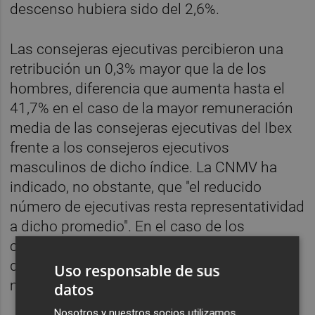
descenso hubiera sido del 2,6%.
Las consejeras ejecutivas percibieron una
retribución un 0,3% mayor que la de los
hombres, diferencia que aumenta hasta el
41,7% en el caso de la mayor remuneración
media de las consejeras ejecutivas del Ibex
frente a los consejeros ejecutivos
masculinos de dicho índice. La CNMV ha
indicado, no obstante, que "el reducido
número de ejecutivas resta representatividad
a dicho promedio". En el caso de los
consejeros no ejecutivos, la remuneración
de los hombres es un 20% superior al de las
Uso responsable de sus
mujeres.
datos
Nosotros y nuestros socios utilizamos