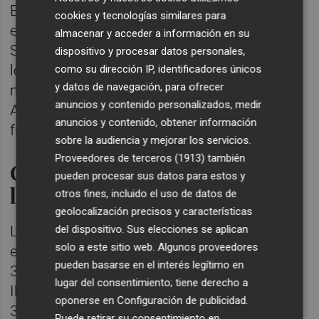
En paralelo, la CNMV también ha publicado
cookies y tecnologías similares para
el Informe Anual de Gobierno Corporativo.
almacenar y acceder a información en su
Según este documento, el tamaño medio de
dispositivo y procesar datos personales,
los consejos de administración fue de 10
como su dirección IP, identificadores únicos
y datos de navegación, para ofrecer
miembros, frente a los 10,2 de 2021.
anuncios y contenido personalizados, medir
Además, la edad media de los consejeros
anuncios y contenido, obtener información
fue de 60,8 años.
sobre la audiencia y mejorar los servicios.
Proveedores de terceros (1913)
también
Casi un tercio de mujeres en
pueden procesar sus datos para estos y
los consejos
otros fines, incluido el uso de datos de
geolocalización precisos y características
La presencia de mujeres en los consejos se
del dispositivo. Sus elecciones se aplican
solo a este sitio web. Algunos proveedores
elevó en 2,6 puntos porcentuales, hasta el
pueden basarse en el interés legítimo en
31,9% para el total de cotizadas. Solo en el
lugar del consentimiento; tiene derecho a
Ibex 35, el número de consejeras fue del
oponerse en
Configuración de publicidad
.
37,6% del total. Además, las mujeres en
Puede retirar su consentimiento en