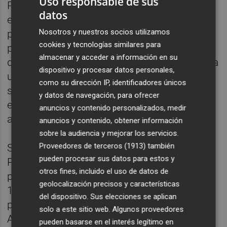
Uso responsable de sus
Por su parte, la directora-general de la
datos
entidad considera que "el futuro son los
Nosotros y nuestros socios utilizamos
pisos supervisados", ya que permiten a las
cookies y tecnologías similares para
personas recuperar algo tan básico como
almacenar y acceder a información en su
disponer de un hogar. "Es un paso más hacia
dispositivo y procesar datos personales,
una vida normalizada. Aunque no sea una
como su dirección IP, identificadores únicos
solución definitiva, durante el tiempo que
y datos de navegación, para ofrecer
están allí tienen su hogar", subraya Ferrer. Y
anuncios y contenido personalizados, medir
así lo evidencia la evolución del programa.
anuncios y contenido, obtener información
sobre la audiencia y mejorar los servicios.
Proveedores de terceros (1913)
también
Según la Memoria de Actividad de 2025, el
pueden procesar sus datos para estos y
Proyecto Fénix acogió en 2023 a 52
otros fines, incluido el uso de datos de
personas, una cifra que se duplicó hasta las
geolocalización precisos y características
108 en 2024 y volvió a crecer hasta las 121
del dispositivo. Sus elecciones se aplican
personas durante el pasado ejercicio.
solo a este sitio web. Algunos proveedores
Además, cinco familias, formadas por 16
pueden basarse en el interés legítimo en