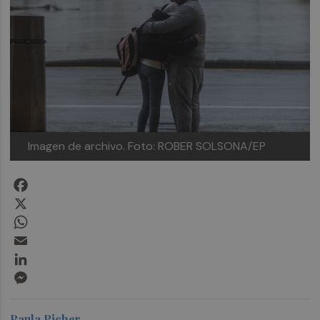
Imagen de archivo.
Foto: ROBER SOLSONA/EP
Facebook
X
WhatsApp
Email
LinkedIn
Messenger
Paula Picher