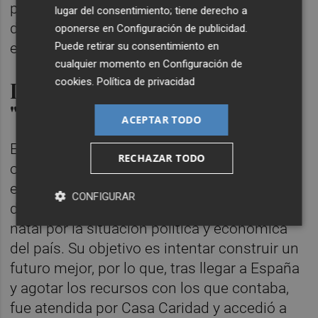
personas, accedieron a una vivienda
lugar del consentimiento; tiene derecho a
definitiva y otras once lograron acceder a un
oponerse en
Configuración de publicidad
.
Puede retirar su consentimiento en
empleo.
cualquier momento en
Configuración de
cookies
.
Política de privacidad
La oportunidad de decir
"vamos a casa"
ACEPTAR TODO
Entre quienes han encontrado una
RECHAZAR TODO
oportunidad en el Proyecto Fénix se
encuentra
Giahomy Nava
, una madre soltera
CONFIGURAR
de 28 años que abandonó su Venezuela
natal por la situación política y económica
del país. Su objetivo es intentar construir un
futuro mejor, por lo que, tras llegar a España
y agotar los recursos con los que contaba,
fue atendida por Casa Caridad y accedió a