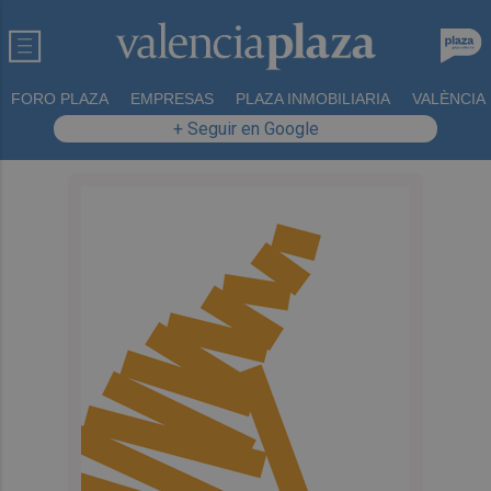
FORO PLAZA
EMPRESAS
PLAZA INMOBILIARIA
VALÈNCIA
+ Seguir en Google