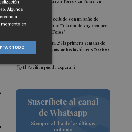
2
El homenaje a Ferran Torres en Foios, en
calización
imágenes
 web. Algunos
derecho a
3
Ferran Torres, recibido con un baño de
sa,
ier momento en
masas en su pueblo: "Allá donde voy siempre
digo que soy de Foios"
4
El Ibex 35 sube un 2% la primera semana de
PTAR TODO
agosto tras conquistar los históricos 20.000
puntos
5
¿El Pacífico puede esperar?
s
Suscríbete al canal
de Whatsapp
Siempre al día de las últimas
,
noticias