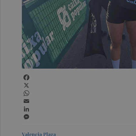
Facebook
X
WhatsApp
Email
LinkedIn
Messenger
Valencia Plaza