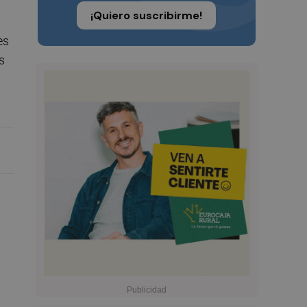
¡Quiero suscribirme!
es
s