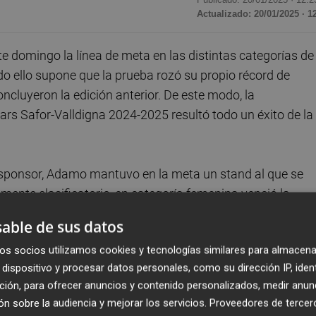
Actualizado: 20/01/2025 · 1
e domingo la línea de meta en las distintas categorías de
do ello supone que la prueba rozó su propio récord de
oncluyeron la edición anterior. De este modo, la
ars Safor-Valldigna 2024-2025 resultó todo un éxito de la
 sponsor, Adamo mantuvo en la meta un stand al que se
mente clasificatorio, en categoría femenina venció la
mporada pasada -también apoyado por Adamo- y de hasta
able de sus datos
a,
María Isabel Ferrer
, del CC Camallaes.
os socios utilizamos cookies y tecnologías similares para almacena
dispositivo y procesar datos personales, como su dirección IP, iden
as que no ha tomado parte. En segunda posición entró
ción, para ofrecer anuncios y contenido personalizados, medir anun
segundo de diferencia y en tercera,
Cristina Moyá
, del CA
n sobre la audiencia y mejorar los servicios.
Proveedores de tercer