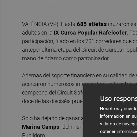
VALÈNCIA (VP). Hasta
685 atletas
cruzaron est
adultos en la
IX Cursa Popular Rafelcofer
. To
participación, fijado en los 701 corredores que c
antepenúltima etapa del Circuit de Curses Popul
mano de Adamo como patrocinador.
Además del soporte financiero en su calidad de
acercaron numerosos interesados. En lo estricta
campeona del Circuit Safor-Valldigna de la te
Uso respons
doce de las dieciséis pruebas de esta temporad
Nosotros y nuestr
información en su 
Solo ha dejado de ganar aquellas carreras en l
y datos de navega
Marina Camps
-del mismo equipo- con solo un 
obtener informació
Publidom.