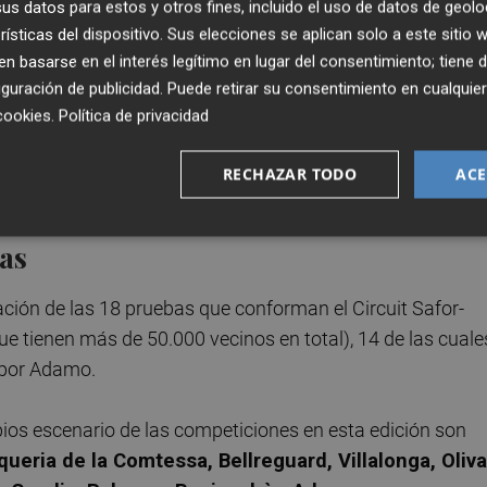
s datos para estos y otros fines, incluido el uso de datos de geolo
rísticas del dispositivo. Sus elecciones se aplican solo a este sitio
ueba respaldada por Adamo estuvo dominada por
Adrián
 basarse en el interés legítimo en lugar del consentimiento; tiene 
cruzaron la meta
José Luis Almiñana
, del CA Gandía Alpe
guración de publicidad
. Puede retirar su consentimiento en cualqu
teneciente al mismo equipo que este.
cookies
.
Política de privacidad
RECHAZAR TODO
ACE
goría femenina. Foto: ADAMOGanadores de la Cursa
 ADAMO
as
ción de las 18 pruebas que conforman el Circuit Safor-
e tienen más de 50.000 vecinos en total), 14 de las cuale
a por Adamo.
pios escenario de las competiciones en esta edición son
queria de la Comtessa, Bellreguard, Villalonga, Oliva