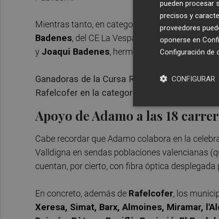
pueden procesar su
precisos y caracte
Mientras tanto, en categoría masculina, la pr
proveedores pueden
Badenes
, del CE La Vespa de Novetlè. Tras él, 
oponerse en
Confi
y
Joaqui Badenes
, hermano del campeón y per
Configuración de 
Ganadoras de la Cursa Rafelcofer en la cate
CONFIGURAR
Rafelcofer en la categoría masculina. Foto:
Apoyo de Adamo a las 18 carrer
Cabe recordar que Adamo colabora en la celebra
Valldigna en sendas poblaciones valencianas (qu
cuentan, por cierto, con fibra óptica desplegad
En concreto, además de
Rafelcofer
, los munici
Xeresa, Simat, Barx, Almoines, Miramar, l'Al