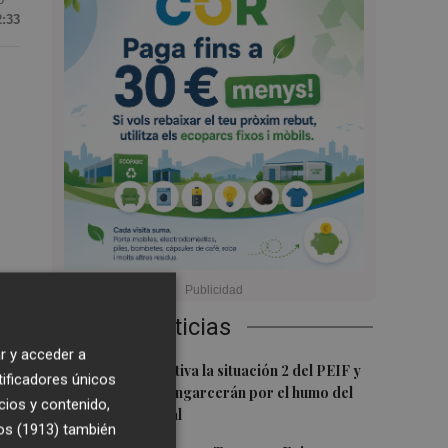
2:33
Últimas Noticias
r y acceder a
1
Emergencias activa la situación 2 del PEIF y
tificadores únicos
confina Sierra Engarcerán por el humo del
cios y contenido,
incendio forestal
os (1913)
también