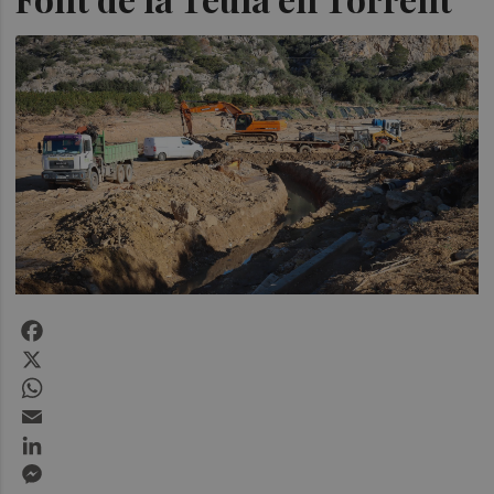
Facebook
X
WhatsApp
Email
LinkedIn
Messenger