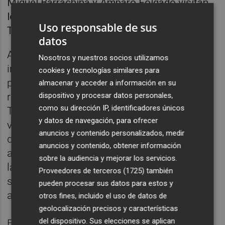
Miguel Barrachina y Amparo Folgado visitan
los caminos afectados por la Dana en
Uso responsable de sus
Torrent. Foto: AYUNTAMIENTO DE TORRENT
datos
Amparo Folgado ha agradecido la
Nosotros y nuestros socios utilizamos
implicación del conseller y de la Generalitat,
cookies y tecnologías similares para
presidida por
Carlos Mazón
, en la
almacenar y acceder a información en su
dispositivo y procesar datos personales,
recuperación de las infraestructuras de
como su dirección IP, identificadores únicos
Torrent. "El camino de Xarcos Secs es una
y datos de navegación, para ofrecer
vía esencial para la comunicación agrícola
anuncios y contenido personalizados, medir
de nuestro término municipal. Esta
anuncios y contenido, obtener información
actuación facilita el acceso a los vecinos y a
sobre la audiencia y mejorar los servicios.
las explotaciones agrícolas, consolidando la
Proveedores de terceros (1725)
también
seguridad de nuestros accesos", señaló la
pueden procesar sus datos para estos y
alcaldesa.
otros fines, incluido el uso de datos de
geolocalización precisos y características
del dispositivo. Sus elecciones se aplican
Folgado también ha insistido en la urgencia