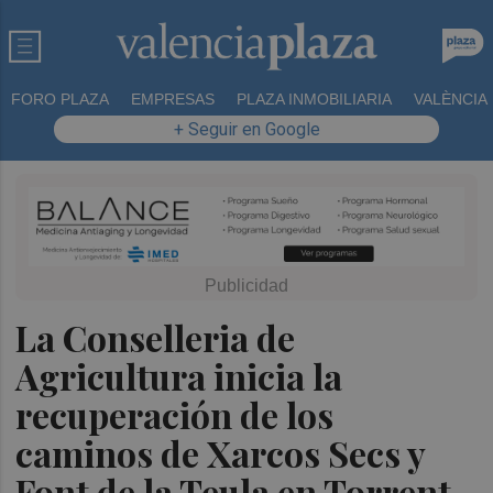
FORO PLAZA
EMPRESAS
PLAZA INMOBILIARIA
VALÈNCIA
+ Seguir en Google
La Conselleria de
Agricultura inicia la
recuperación de los
caminos de Xarcos Secs y
Font de la Teula en Torrent