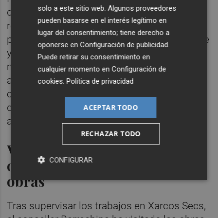
solo a este sitio web. Algunos proveedores
de las ayudas estatales para completar la
pueden basarse en el interés legítimo en
recuperación de las zonas afectadas. "Es
lugar del consentimiento; tiene derecho a
prioritario que el Gobierno de España ejecute
oponerse en
Configuración de publicidad
.
ya las inversiones necesarias. Los
Puede retirar su consentimiento en
municipios y sus ciudadanos necesitan ver
cualquier momento en
Configuración de
avances concretos. La Dana ocurrió hace
cookies
.
Política de privacidad
casi tres meses, y el tiempo corre en contra
de las necesidades de las personas y los
ACEPTAR TODO
agricultores afectados", ha añadido.
RECHAZAR TODO
Visita a la Font de la Teula y
CONFIGURAR
otros puntos afectados en
obras
Tras supervisar los trabajos en Xarcos Secs,