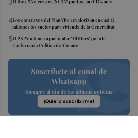
3
El Ibex 35 cierra en 20.057 puntos, un 0,17% más
4
Los concursos del Plan Vive revalorizan en casi 12
millones los suelos para vivienda de la Generalitat
5
El PSPV ultima su particular 'All Stars' para la
Conferencia Política de Alicante
Suscríbete al canal de
Whatsapp
Siempre al día de las últimas noticias
¡Quiero suscribirme!