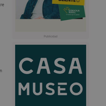
tre
an