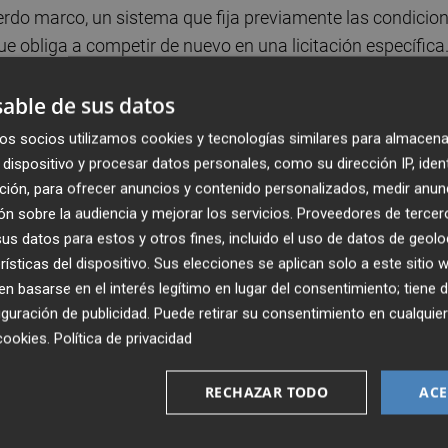
erdo marco, un sistema que fija previamente las condicio
 obliga a competir de nuevo en una licitación específica
oferta y la adjudicación se resolvió a favor de la
ta económico.
able de sus datos
os socios utilizamos cookies y tecnologías similares para almacena
los prefabricados —19 corresponden a aulas de distinta
dispositivo y procesar datos personales, como su dirección IP, iden
ha precisado el director del centro,
Jorge Fuentes
, a
ción, para ofrecer anuncios y contenido personalizados, medir anun
uyen en espacios docentes y auxiliares necesarios para
n sobre la audiencia y mejorar los servicios.
Proveedores de tercer
s datos para estos y otros fines, incluido el uso de datos de geolo
o. La cifra se sitúa en línea con la propuesta inicial del
rísticas del dispositivo. Sus elecciones se aplican solo a este sitio
o trasladó a la Conselleria la necesidad de alrededor de 2
 basarse en el interés legítimo en lugar del consentimiento; tiene 
ativa.
guración de publicidad
. Puede retirar su consentimiento en cualqu
cookies
.
Política de privacidad
RECHAZAR TODO
ACE