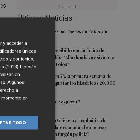
nes
.
Últimas Noticias
1
El homenaje a Ferran Torres en Foios, en
imágenes
r y acceder a
s
2
Ferran Torres, recibido con un baño de
tificadores únicos
masas en su pueblo: "Allá donde voy siempre
cios y contenido,
digo que soy de Foios"
os (1913)
también
calización
3
El Ibex 35 sube un 2% la primera semana de
 web. Algunos
agosto tras conquistar los históricos 20.000
0
puntos
derecho a
ier momento en
4
¿El Pacífico puede esperar?
5
El TARC obliga a València a readmitir a la
PTAR TODO
empresa excluida y reanuda el concurso
para comprar un furgón policial