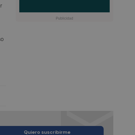
r
so
Quiero suscribirme