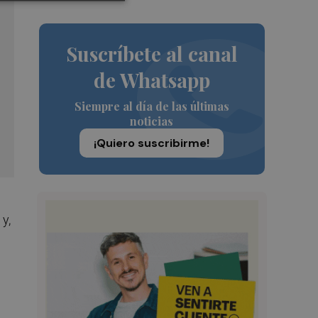
Suscríbete al canal
de Whatsapp
Siempre al día de las últimas
noticias
¡Quiero suscribirme!
y,