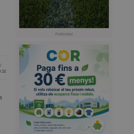
0
0:32
s