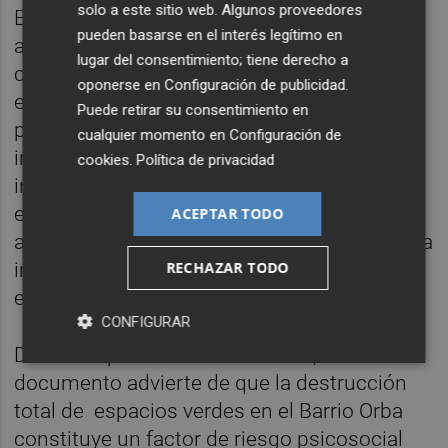
solo a este sitio web. Algunos proveedores
Entre diciembre y junio se realizaron 932
pueden basarse en el interés legítimo en
atenciones psicológicas, con una evolución
lugar del consentimiento; tiene derecho a
claramente ascendente: 40 en diciembre, 43
oponerse en
Configuración de publicidad
.
en enero, 160 en febrero, hasta alcanzar el
Puede retirar su consentimiento en
punto más crítico en marzo con 288
cualquier momento en
Configuración de
intervenciones, seguido de abril con 248. El
cookies
.
Política de privacidad
informe establece una correlación directa
entre este pico de crisis emocional y la
ACEPTAR TODO
ausencia de avances visibles, causada por la
RECHAZAR TODO
imposibilidad de aplicar mecanismos de
emergencia en la reconstrucción.
CONFIGURAR
Desde un punto de vista técnico, el
documento advierte de que la destrucción
total de espacios verdes en el Barrio Orba
constituye un factor de riesgo psicosocial