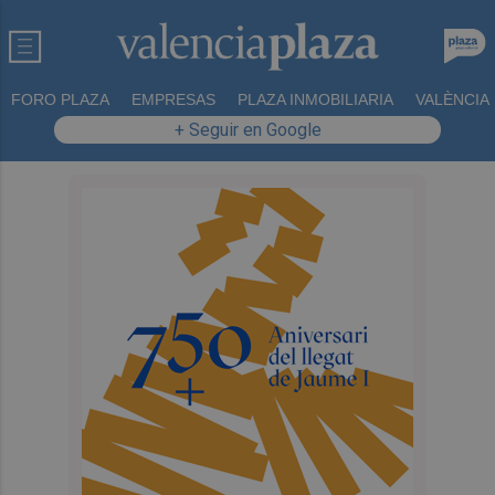
FORO PLAZA
EMPRESAS
PLAZA INMOBILIARIA
VALÈNCIA
+ Seguir en Google