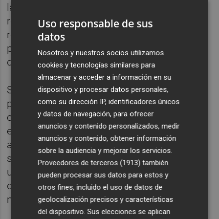
la Universitat de València, que acredita una
relación directa entre la lentitud en la
Uso responsable de sus
reconstrucción, derivada del fin del
datos
procedimiento de emergencia, y el deterioro
Nosotros y nuestros socios utilizamos
del bienestar emocional de la población.
cookies y tecnologías similares para
almacenar y acceder a información en su
Según el informe, el daño visible y
dispositivo y procesar datos personales,
como su dirección IP, identificadores únicos
prolongado en el espacio urbano actúa
y datos de navegación, para ofrecer
como un recordatorio permanente del
anuncios y contenido personalizados, medir
evento traumático, disparando los casos de
anuncios y contenido, obtener información
ansiedad, estrés postraumático y
sobre la audiencia y mejorar los servicios.
sintomatología depresiva. Los datos reflejan
Proveedores de terceros (1913)
también
un
incremento superior al 600 %
en la
pueden procesar sus datos para estos y
demanda de atención psicosocial en los
otros fines, incluido el uso de datos de
meses posteriores a la Dana.
geolocalización precisos y características
del dispositivo. Sus elecciones se aplican