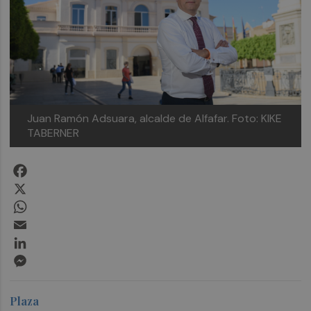
Juan Ramón Adsuara, alcalde de Alfafar.
Foto: KIKE
TABERNER
Facebook
X
WhatsApp
Email
LinkedIn
Messenger
Plaza