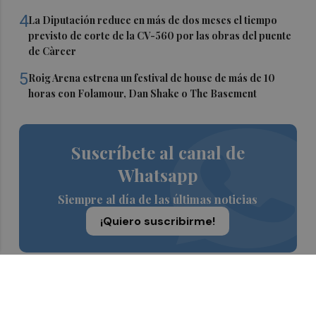
4
La Diputación reduce en más de dos meses el tiempo
previsto de corte de la CV-560 por las obras del puente
de Càrcer
5
Roig Arena estrena un festival de house de más de 10
horas con Folamour, Dan Shake o The Basement
Suscríbete al canal de
Whatsapp
Siempre al día de las últimas noticias
¡Quiero suscribirme!