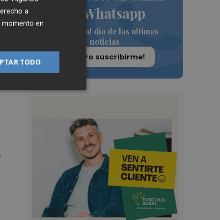
de Whatsapp
derecho a
 en
ier momento en
Siempre al día de las últimas
noticias
¡Quiero suscribirme!
PTAR TODO
s,
.