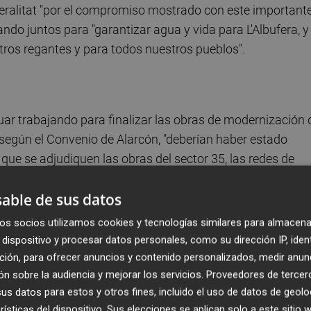
eralitat "por el compromiso mostrado con este important
ndo juntos para "garantizar agua y vida para L'Albufera, y
stros regantes y para todos nuestros pueblos".
ar trabajando para finalizar las obras de modernización 
 según el Convenio de Alarcón, "deberían haber estado
que se adjudiquen las obras del sector 35, las redes de
ción de los proyectos de las redes de transporte de los oc
able de sus datos
os socios utilizamos cookies y tecnologías similares para almacena
ión de las redes de distribución de los ocho últimos
dispositivo y procesar datos personales, como su dirección IP, iden
on el Plan Hidrológico del Júcar y los requerimientos
ción, para ofrecer anuncios y contenido personalizados, medir anun
n sobre la audiencia y mejorar los servicios.
Proveedores de tercer
s datos para estos y otros fines, incluido el uso de datos de geolo
rísticas del dispositivo. Sus elecciones se aplican solo a este sitio