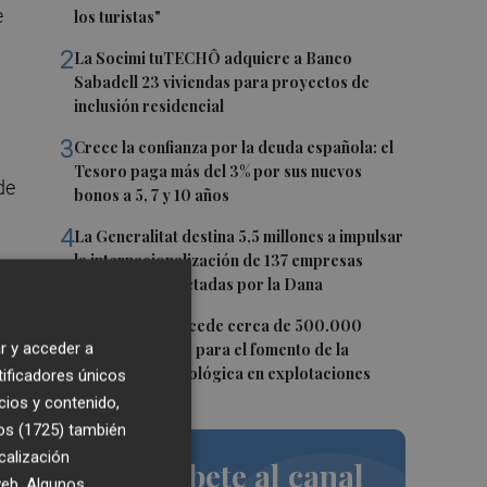
e
los turistas"
2
La Socimi tuTECHÔ adquiere a Banco
Sabadell 23 viviendas para proyectos de
inclusión residencial
3
Crece la confianza por la deuda española: el
Tesoro paga más del 3% por sus nuevos
de
bonos a 5, 7 y 10 años
4
La Generalitat destina 5,5 millones a impulsar
la internacionalización de 137 empresas
ho
valencianas afectadas por la Dana
5
Agricultura concede cerca de 500.000
r y acceder a
euros en ayudas para el fomento de la
innovación tecnológica en explotaciones
tificadores únicos
cios y contenido,
os (1725)
también
calización
Suscríbete al canal
 web. Algunos