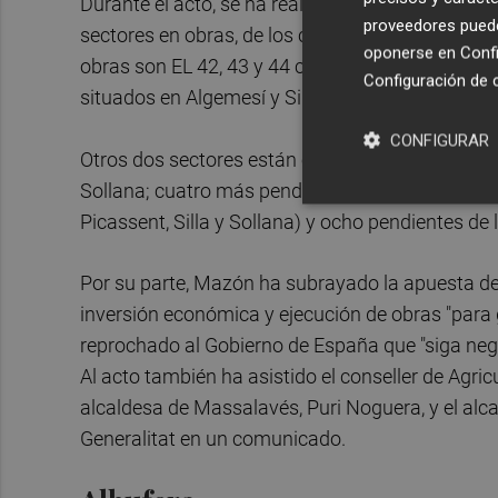
Durante el acto, se ha realizado un repaso a la s
proveedores pueden
sectores en obras, de los cuales cuatro está previ
oponerse en
Confi
obras son EL 42, 43 y 44 correspondientes a Picass
Configuración de 
situados en Algemesí y Silla y el sector 4 de Alber
CONFIGURAR
Otros dos sectores están en licitación: el 26 y 3
Sollana; cuatro más pendientes de licitación (35,
Picassent, Silla y Sollana) y ocho pendientes de l
Por su parte, Mazón ha subrayado la apuesta de
inversión económica y ejecución de obras "para ga
reprochado al Gobierno de España que "siga ne
Al acto también ha asistido el conseller de Agric
alcaldesa de Massalavés, Puri Noguera, y el alca
Generalitat en un comunicado.