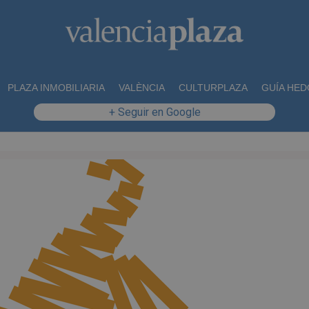
PLAZA INMOBILIARIA
VALÈNCIA
CULTURPLAZA
GUÍA HED
+ Seguir en Google