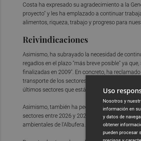
Costa ha expresado su agradecimiento a la Gen
proyecto" y les ha emplazado a continuar trabaja
alimentos, riqueza, trabajo y progreso para nue
Reivindicaciones
Asimismo, ha subrayado la necesidad de continu
regadíos en el plazo "más breve posible" ya que,
finalizadas en 2009". En concreto, ha reclamado 
transporte de los sectores 42, 43 y 44 y la redac
Uso respons
últimos sectores que están en licitación.
Nosotros y nuestr
Asimismo, también ha pedido programar la ejecuc
información en su 
sectores entre 2026 y 2027 para poder cumplir c
y datos de navega
ambientales de l'Albufera.
obtener informació
pueden procesar su
precisos y caracte