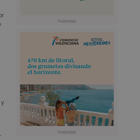
or
o
 y
"