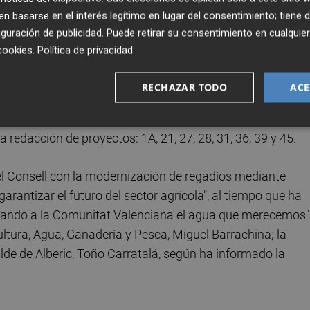
ituación actual de los sectores pendientes: hay siete
 basarse en el interés legítimo en lugar del consentimiento; tiene 
sto que finalicen este ejercicio. En concreto, los sectores
guración de publicidad
. Puede retirar su consentimiento en cualqu
ent, Alcàsser, Silla, Albal y Beniparrell; 25, 29 y 41,
cookies
.
Política de privacidad
ic.
RECHAZAR TODO
ACE
3, que afectan a los municipios de Alginet, Algemesí y
 Benifaió y Almussafes) y 37, 38 y 40, Benifaió, Almussafe
a redacción de proyectos: 1A, 21, 27, 28, 31, 36, 39 y 45.
l Consell con la modernización de regadíos mediante
rantizar el futuro del sector agrícola", al tiempo que ha
gando a la Comunitat Valenciana el agua que merecemos"
ultura, Agua, Ganadería y Pesca, Miguel Barrachina; la
lde de Alberic, Toño Carratalá, según ha informado la