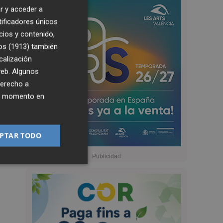
r y acceder a
tificadores únicos
cios y contenido,
os (1913)
también
calización
 web. Algunos
derecho a
ier momento en
PTAR TODO