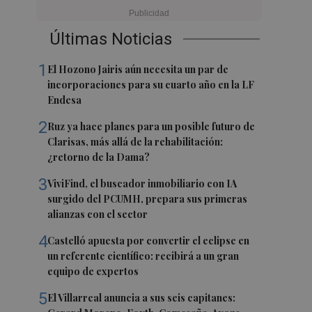
Últimas Noticias
1
El Hozono Jairis aún necesita un par de
incorporaciones para su cuarto año en la LF
Endesa
2
Ruz ya hace planes para un posible futuro de
Clarisas, más allá de la rehabilitación:
¿retorno de la Dama?
3
ViviFind, el buscador inmobiliario con IA
surgido del PCUMH, prepara sus primeras
alianzas con el sector
4
Castelló apuesta por convertir el eclipse en
un referente científico: recibirá a un gran
equipo de expertos
5
El Villarreal anuncia a sus seis capitanes: