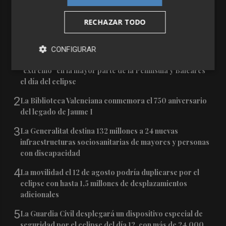
RECHAZAR TODO
Últimas Noticias
CONFIGURAR
1
Aemet prevé peligro de incendios "muy alto" o
"extremo" en la mayor parte de la Península y Baleares
el día del eclipse
2
La Biblioteca Valenciana conmemora el 750 aniversario
del legado de Jaume I
3
La Generalitat destina 132 millones a 24 nuevas
infraestructuras sociosanitarias de mayores y personas
con discapacidad
4
La movilidad el 12 de agosto podría duplicarse por el
eclipse con hasta 1,5 millones de desplazamientos
adicionales
5
La Guardia Civil desplegará un dispositivo especial de
seguridad por el eclipse del día 12, con más de 24.000