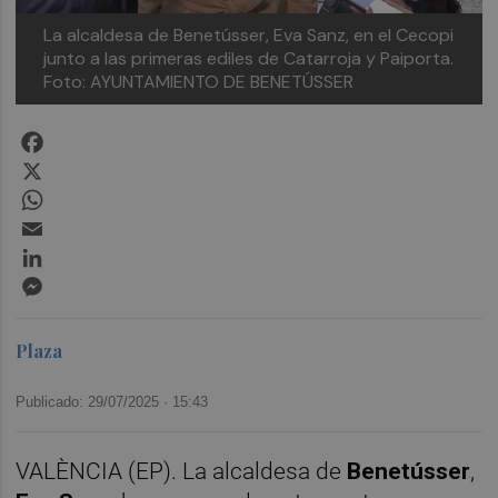
La alcaldesa de Benetússer, Eva Sanz, en el Cecopi
junto a las primeras ediles de Catarroja y Paiporta.
Foto: AYUNTAMIENTO DE BENETÚSSER
Facebook
X
WhatsApp
Email
LinkedIn
Messenger
Plaza
Publicado: 29/07/2025 ·
15:43
VALÈNCIA (EP). La alcaldesa de
Benetússer
,