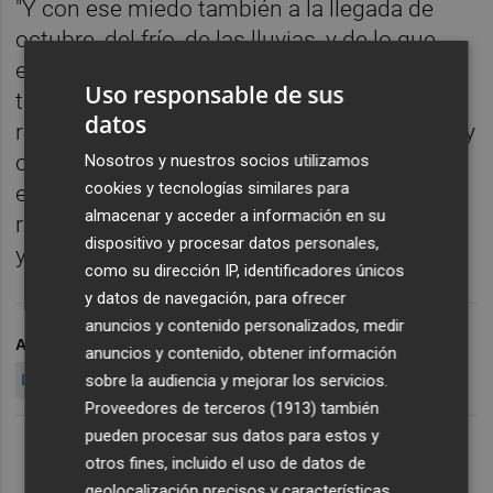
"Y con ese miedo también a la llegada de
octubre, del frío, de las lluvias, y de lo que
eso pueda suponer porque no tenemos
Uso responsable de sus
todavía el alcantarillado completamente
datos
repuesto, en los sistemas de electricidad hay
cortes de suministros ... En fin, hay un largo
Nosotros y nuestros socios utilizamos
cookies y tecnologías similares para
etcétera que nos preocupa. Estamos en esa
almacenar y acceder a información en su
reconstrucción y en ponernos en el día a día
dispositivo y procesar datos personales,
y cuanto antes", ha expuesto.
como su dirección IP, identificadores únicos
y datos de navegación, para ofrecer
anuncios y contenido personalizados, medir
ARCHIVADO EN
BENETÚSSER
CARLOS MAZÓN
DANA
anuncios y contenido, obtener información
DANA VALENCIA
sobre la audiencia y mejorar los servicios.
Proveedores de terceros (1913)
también
pueden procesar sus datos para estos y
otros fines, incluido el uso de datos de
geolocalización precisos y características