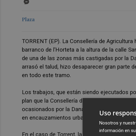
Messenger
Plaza
TORRENT (EP). La Consellería de Agricultura 
barranco de l’Horteta a la altura de la calle S
de una de las zonas más castigadas por la Da
arrasó el talud, hizo desaparecer gran parte d
en todo este tramo.
Los trabajos, que están siendo ejecutados p
plan que la Consellería dirigida por Miguel Ba
ocasionados por la Dana en
45 puntos de 28
Uso respons
en encauzamientos urbanos.
Nosotros y nuestr
información en su 
En el caso de Torrent, la intervención se cent