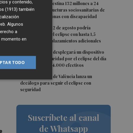
cios y contenido,
2
La Generalitat destina 132 millones a 24
os (1913)
también
nuevas infraestructuras sociosanitarias de
mayores y personas con discapacidad
calización
 web. Algunos
3
La movilidad el 12 de agosto podría
derecho a
duplicarse por el eclipse con hasta 1,5
ier momento en
millones de desplazamientos adicionales
4
La Guardia Civil desplegará un dispositivo
especial de seguridad por el eclipse del día
PTAR TODO
12, con más de 24.000 efectivos
5
El Ayuntamiento de València lanza un
decálogo para seguir el eclipse con
seguridad
Suscríbete al canal
de Whatsapp
e