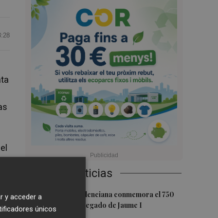
3:28
ata
as
el
Últimas Noticias
nte
1
La Biblioteca Valenciana conmemora el 750
r y acceder a
aniversario del legado de Jaume I
tificadores únicos
so