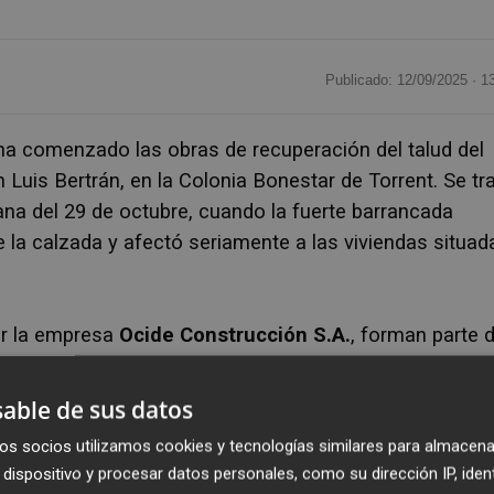
Publicado: 12/09/2025 ·
1
ha comenzado las obras de recuperación del talud del
an Luis Bertrán, en la Colonia Bonestar de Torrent. Se tr
na del 29 de octubre, cuando la fuerte barrancada
e la calzada y afectó seriamente a las viviendas situad
or la empresa
Ocide Construcción S.A.
, forman parte d
rrachina está llevando a cabo para reparar los daños
 municipios de la provincia de Valencia
, principalme
able de sus datos
os socios utilizamos cookies y tecnologías similares para almacena
dispositivo y procesar datos personales, como su dirección IP, iden
ra en
tres tramos del barranco de l’Horteta en su pa