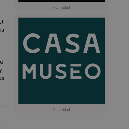
et
as
ía
y
as