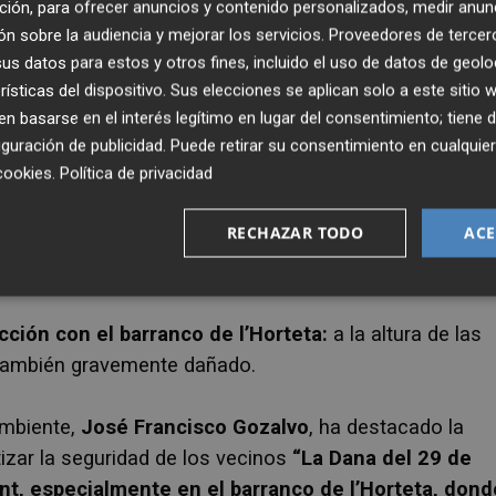
ción, para ofrecer anuncios y contenido personalizados, medir anun
dañados en sus taludes por las lluvias torrenciales del
n sobre la audiencia y mejorar los servicios.
Proveedores de tercer
s datos para estos y otros fines, incluido el uso de datos de geolo
rísticas del dispositivo. Sus elecciones se aplican solo a este sitio
onde el agua hizo desaparecer el talud, arrancó
 basarse en el interés legítimo en lugar del consentimiento; tiene 
guración de publicidad
. Puede retirar su consentimiento en cualqu
iviendas. Esta es la zona en la que actualmente se están
cookies
.
Política de privacidad
RECHAZAR TODO
ACE
e San Luis Bertrán):
aquí el talud fue arrasado y la
de la calle Santa Teresita.
ción con el barranco de l’Horteta:
a la altura de las
, también gravemente dañado.
Ambiente,
José Francisco Gozalvo
, ha destacado la
izar la seguridad de los vecinos
“La Dana del 29 de
t, especialmente en el barranco de l’Horteta, dond