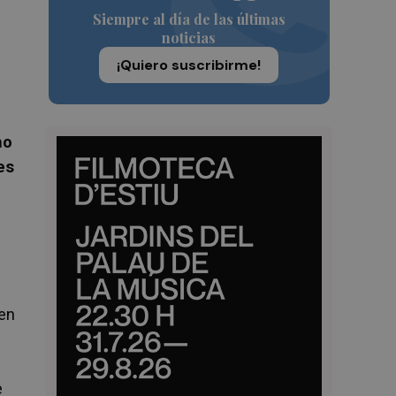
Siempre al día de las últimas
noticias
¡Quiero suscribirme!
ho
es
 en
e