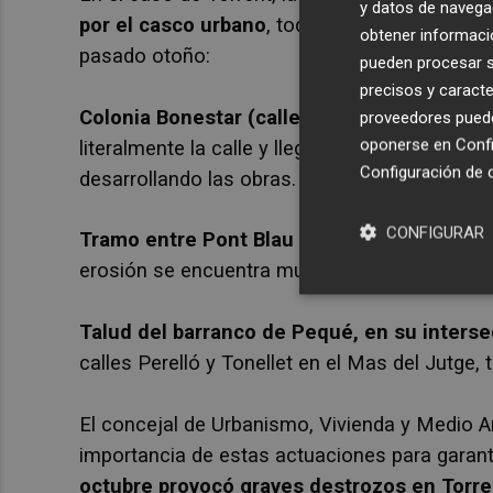
y datos de navega
por el casco urbano
, todos ellos gravemente 
obtener informació
pasado otoño:
pueden procesar su
precisos y caracte
Colonia Bonestar (calle San Luis Bertrán):
d
proveedores pueden
oponerse en
Confi
literalmente la calle y llegó a entrar en las v
Configuración de 
desarrollando las obras.
CONFIGURAR
Tramo entre Pont Blau y Los Caracoles (call
erosión se encuentra muy próxima a una finca 
Talud del barranco de Pequé, en su intersec
calles Perelló y Tonellet en el Mas del Jutge
El concejal de Urbanismo, Vivienda y Medio 
importancia de estas actuaciones para garant
octubre provocó graves destrozos en Torren