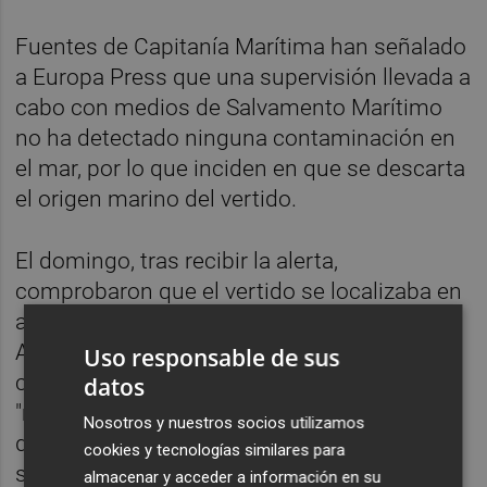
Fuentes de Capitanía Marítima han señalado
a Europa Press que una supervisión llevada a
cabo con medios de Salvamento Marítimo
no ha detectado ninguna contaminación en
el mar, por lo que inciden en que se descarta
el origen marino del vertido.
El domingo, tras recibir la alerta,
comprobaron que el vertido se localizaba en
aguas portuarias, por lo que se informó a la
Autoridad Portuaria de Valencia, que
Uso responsable de sus
confirmó la presencia, si bien con una
datos
"mayor concentración" en la zona de la
Nosotros y nuestros socios utilizamos
desembocadura del Serpis, lo que podría
cookies y tecnologías similares para
sugerir un origen "tierra adentro", apuntaron.
almacenar y acceder a información en su