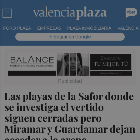
FORO PLAZA
EMPRESAS
PLAZA INMOBILIARIA
VALÈNCIA
+ Seguir en Google
Las playas de la Safor donde
se investiga el vertido
siguen cerradas pero
Miramar y Guardamar dejan
acceder a la arena