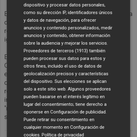
dispositivo y procesar datos personales,
como su dirección IP, identificadores únicos
El Seprona de la Guardia Civil está a la espera
y datos de navegación, para ofrecer
de conocer los resultados de los análisis
anuncios y contenido personalizados, medir
realizados sobre el material detectado, al
anuncios y contenido, obtener información
igual que la Conselleria de Medio Ambiente.
sobre la audiencia y mejorar los servicios.
Proveedores de terceros (1913)
también
En esta línea, la delegada del Gobierno en la
pueden procesar sus datos para estos y
Comunitat Valenciana, Pilar Bernabé, ha
otros fines, incluido el uso de datos de
explicado en declaraciones a los medios
geolocalización precisos y características
del dispositivo. Sus elecciones se aplican
que, según las revisiones aguas adentro
solo a este sitio web. Algunos proveedores
realizadas por Salvamento Marítimo a
pueden basarse en el interés legítimo en
instancias de Capitanía Marítima este lunes,
lugar del consentimiento; tiene derecho a
"no parece un vertido procedente del mar"
oponerse en
Configuración de publicidad
.
sino que "está en la costa localizado".
Puede retirar su consentimiento en
cualquier momento en
Configuración de
cookies
.
Política de privacidad