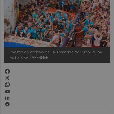
Imagen de archivo de La Tomatina de Buñol 2024.
Foto: KIKE TABERNER
Facebook
X
WhatsApp
Email
LinkedIn
Messenger