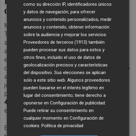
La "Tomaterapia" como lema
como su dirección IP, identificadores únicos
de 2025
y datos de navegación, para ofrecer
anuncios y contenido personalizados, medir
Más allá de las cifras, la 78ª edición de La
anuncios y contenido, obtener información
Tomatina se celebrará el miércoles 27 de
sobre la audiencia y mejorar los servicios.
agosto
bajo el lema "Tomaterapia"
, en alusión
Proveedores de terceros (1913)
también
pueden procesar sus datos para estos y
al carácter catártico de la cita tras los
otros fines, incluido el uso de datos de
estragos de la Dana del pasado 29 de
geolocalización precisos y características
octubre en la provincia, que también alcanzó
del dispositivo. Sus elecciones se aplican
al municipio que acoge esta cita: Buñol. La
solo a este sitio web. Algunos proveedores
jornada contará con un aforo de 22.000
pueden basarse en el interés legítimo en
participantes, aunque se espera que
hasta
lugar del consentimiento; tiene derecho a
45.000 personas
visiten la localidad durante
oponerse en
Configuración de publicidad
.
ese día.
Puede retirar su consentimiento en
cualquier momento en
Configuración de
cookies
.
Política de privacidad
En total, se lanzarán 120.000 kilos de