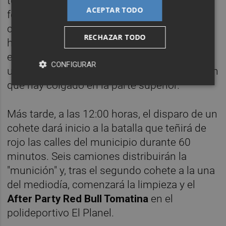
tomates de la variedad pera, cultivados de
ACEPTAR TODO
forma expresa para no ser aptos para el
consumo. La fiesta arrancará a las 11:00
RECHAZAR TODO
horas con el
tradicional "Palo Jabón"
, una
especie de cucaña que consiste en subir a
CONFIGURAR
un poste enjabonado para alcanzar un jamón
que hay colgado en la parte superior.
Más tarde, a las 12:00 horas, el disparo de un
cohete dará inicio a la batalla que teñirá de
rojo las calles del municipio durante 60
minutos. Seis camiones distribuirán la
"munición" y, tras el segundo cohete a la una
del mediodía, comenzará la limpieza y el
After Party Red Bull Tomatina
en el
polideportivo El Planel.