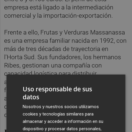
empresa está ligado a la intermediación
comercial y la importación-exportación.
Frente a ello, Frutas y Verduras Massanassa
es una empresa familiar nacida en 1992, con
más de tres décadas de trayectoria en
l'Horta Sud. Sus fundadores, los hermanos
Ribes, gestionan una compañía con
capacidad logística para distribuir
anualmente más de 30 millones de kilos de
Uso responsable de sus
frutas y hortalizas a nivel nacional. En 2024,
datos
aportaron tomates de cultivo valenciano, lo
que supuso un hito simbólico en la historia
Nosotros y nuestros socios utilizamos
cookies y tecnologías similares para
de La Tomatina.
almacenar y acceder a información en su
dispositivo y procesar datos personales,