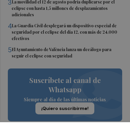
3
La movilidad el 12 de agosto podría duplicarse por el
eclipse con hasta 1,5 millones de desplazamientos
adicionales
4
La Guardia Civil desplegará un dispositivo especial de
seguridad por el eclipse del día 12, con más de 24.000
efectivos
5
El Ayuntamiento de València lanza un decálogo para
seguir el eclipse con seguridad
Suscríbete al canal de
Whatsapp
Siempre al día de las últimas noticias
¡Quiero suscribirme!