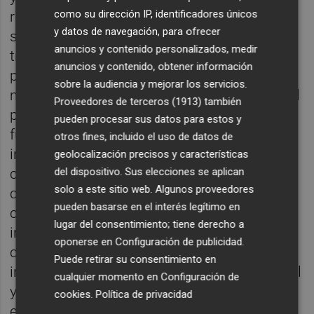
como su dirección IP, identificadores únicos
residuales; infraestructura viaria; servicios
y datos de navegación, para ofrecer
sociales; seguridad ciudadana; tráfico y
anuncios y contenido personalizados, medir
transporte colectivo urbano; información y
anuncios y contenido, obtener información
promoción turística de interés; ferias,
sobre la audiencia y mejorar los servicios.
mercados y comercio ambulante; salubridad
Proveedores de terceros (1913)
también
pública; cementerios y actividades
pueden procesar sus datos para estos y
funerarias; promoción del deporte e
otros fines, incluido el uso de datos de
instalaciones deportivas; promoción de la
geolocalización precisos y características
del dispositivo. Sus elecciones se aplican
cultura y equipamientos culturales;
solo a este sitio web. Algunos proveedores
cooperación en educación; participación
pueden basarse en el interés legítimo en
ciudadana en el uso de las tecnologías de la
lugar del consentimiento; tiene derecho a
información; promoción de la igualdad y
oponerse en
Configuración de publicidad
.
contra la violencia de género; políticas de
Puede retirar su consentimiento en
infancia, juventud y mayores; desarrollo local
cualquier momento en
Configuración de
y agenda urbana; economía y promoción del
cookies
.
Política de privacidad
empleo y consumo.