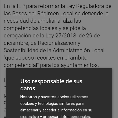
En la ILP para reformar la Ley Reguladora de
las Bases del Régimen Local se defiende la
necesidad de ampliar al alza las
competencias locales y se pide la
derogación de la Ley 27/2013, de 29 de
diciembre, de Racionalización y
Sostenibilidad de la Administración Local,
"que supuso recortes en el ámbito
competencial" para los ayuntamientos.
Esta propuesta defiende que los
Uso responsable de sus
ayuntamientos ejerzan como competencias
datos
propias en el ámbito municipal las materias
Nosotros y nuestros socios utilizamos
de urbanismo; medio ambiente urbano;
cookies y tecnologías similares para
abastecimiento de agua potable a domicilio
almacenar y acceder a información en su
y evacuación y tratamiento de aguas
dispositivo y procesar datos personales,