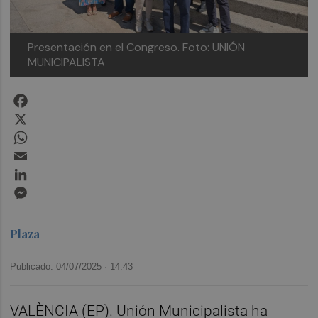
Presentación en el Congreso.
Foto: UNIÓN
MUNICIPALISTA
Facebook
X
WhatsApp
Email
LinkedIn
Messenger
Plaza
Publicado: 04/07/2025 ·
14:43
VALÈNCIA (EP). Unión Municipalista ha