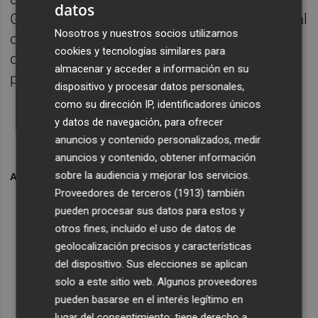
datos
Gómez Ferrer y la calle Valencia. En cuanto al
Nosotros y nuestros socios utilizamos
camino de acceso a la Estación Depuradora
cookies y tecnologías similares para
de Aguas, este será repuesto durante el
almacenar y acceder a información en su
proceso de las obras.
dispositivo y procesar datos personales,
como su dirección IP, identificadores únicos
y datos de navegación, para ofrecer
anuncios y contenido personalizados, medir
anuncios y contenido, obtener información
sobre la audiencia y mejorar los servicios.
ARCHIVADO EN
TORRENT
CARRETERAS
Proveedores de terceros (1913)
también
pueden procesar sus datos para estos y
otros fines, incluido el uso de datos de
geolocalización precisos y características
del dispositivo. Sus elecciones se aplican
solo a este sitio web. Algunos proveedores
pueden basarse en el interés legítimo en
lugar del consentimiento; tiene derecho a