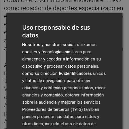
como redactor de deportes especializado en
el mundo del motor, y desde 2014 ha estado
ejerciendo en la sección de València ciudad
Uso responsable de sus
en el periódico del grupo Prensa Ibérica,
datos
abordando la política local, temas de medio
Nosotros y nuestros socios utilizamos
ambiente, movilidad sostenible o patrimonio.
cookies y tecnologías similares para
almacenar y acceder a información en su
A principios de este año, una
dispositivo y procesar datos personales,
reestructuración le llevó a desarrollar su
como su dirección IP, identificadores únicos
trabajo en la sección de Comunitat
y datos de navegación, para ofrecer
anuncios y contenido personalizados, medir
Valenciana. Asimismo, también ha
anuncios y contenido, obtener información
desarrollado proyectos editoriales, como el
sobre la audiencia y mejorar los servicios.
Anuario del Motor Valenciano, y de diseño
Proveedores de terceros (1913)
también
periodístico, así como varias páginas web.
pueden procesar sus datos para estos y
Ahora, pasará a formar parte del plantel de
otros fines, incluido el uso de datos de