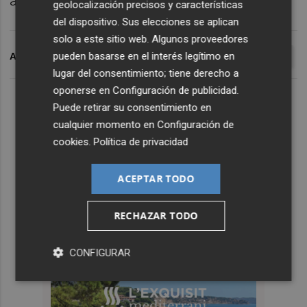
asesores de Compromís en el consistorio.
geolocalización precisos y características
del dispositivo. Sus elecciones se aplican
solo a este sitio web. Algunos proveedores
pueden basarse en el interés legítimo en
ARCHIVADO EN
AYUNTAMIENTO DE VALENCIA
COMPROMÍ
lugar del consentimiento; tiene derecho a
oponerse en
Configuración de publicidad
.
Puede retirar su consentimiento en
cualquier momento en
Configuración de
cookies
.
Política de privacidad
ACEPTAR TODO
RECHAZAR TODO
CONFIGURAR