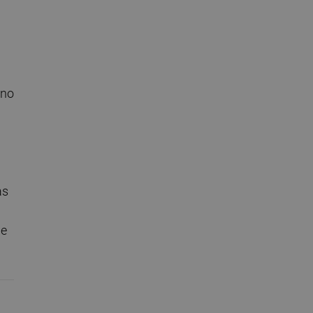
 no
as
de