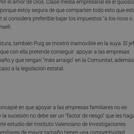
Por el amor de Dios. Clase media empresarial es el quiosc
s porque estoy segura de que comparten todo esto que est
t si considera preferible bajar los impuestos "a los ricos o
nsell.
ura, también Puig se mostró inamovible en la suya. El je
 que con ella pretende conseguir: apoyar a las empresas
año y que tengan "más arraigo" en la Comunitat, además
aso a la legislación estatal.
o hincapié en que apoyar a las empresas familiares no es
y la sucesión no debe ser un "factor de riesgo" que les hag
nte estudio del Instituto Valenciano de Investigaciones
amiliares de mayor tamaño tienen una competitividad