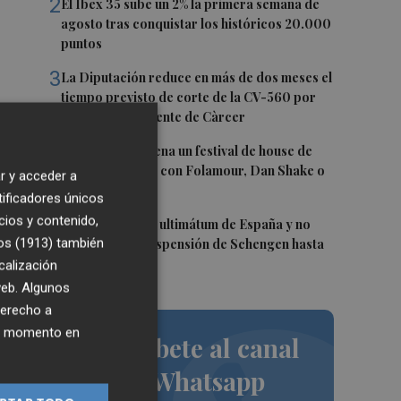
2
El Ibex 35 sube un 2% la primera semana de
agosto tras conquistar los históricos 20.000
puntos
3
La Diputación reduce en más de dos meses el
tiempo previsto de corte de la CV-560 por
ún
las obras del puente de Càrcer
4
Roig Arena estrena un festival de house de
más de 10 horas con Folamour, Dan Shake o
r y acceder a
pi
The Basement
tificadores únicos
cios y contenido,
5
Italia rechaza el ultimátum de España y no
os (1913)
también
reevaluará la suspensión de Schengen hasta
el 15 de agosto
s
calización
 web. Algunos
derecho a
ier momento en
Suscríbete al canal
de Whatsapp