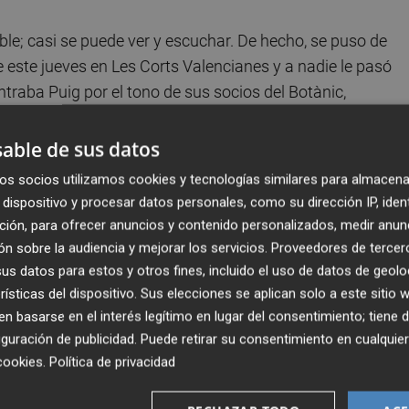
ble; casi se puede ver y escuchar. De hecho, se puso de
e este jueves en Les Corts Valencianes y a nadie le pasó
traba Puig por el tono de sus socios del Botànic,
r cuando suben a la tribuna. Y el fondo de su discurso, a
able de sus datos
os socios utilizamos cookies y tecnologías similares para almacena
as a esta modificación legal. La síndica de Compromís,
Pa
dispositivo y procesar datos personales, como su dirección IP, iden
 Consell a "reflexionar" con la intención de que este termine
ción, para ofrecer anuncios y contenido personalizados, medir anun
sado, le advirtió que esta bonificación a empresas que
n sobre la audiencia y mejorar los servicios.
Proveedores de tercer
que no ayuda a mejorar la economía" y "rompe los acuerdo
s datos para estos y otros fines, incluido el uso de datos de geolo
rísticas del dispositivo. Sus elecciones se aplican solo a este sitio
ído.
Rafa Climent
fue una de las últimas personas que la
 basarse en el interés legítimo en lugar del consentimiento; tiene 
íz de los horarios comerciales.
guración de publicidad
. Puede retirar su consentimiento en cualqu
cookies
.
Política de privacidad