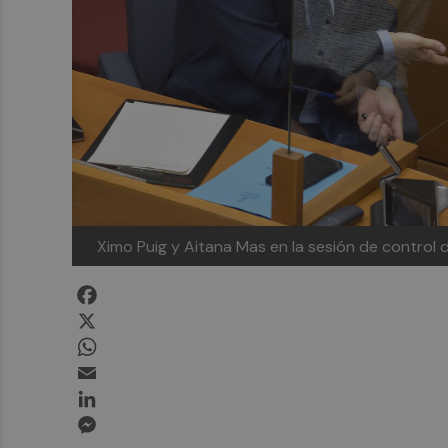
Ximo Puig y Aitana Mas en la sesión de contro
Facebook
X
WhatsApp
Email
LinkedIn
Messenger