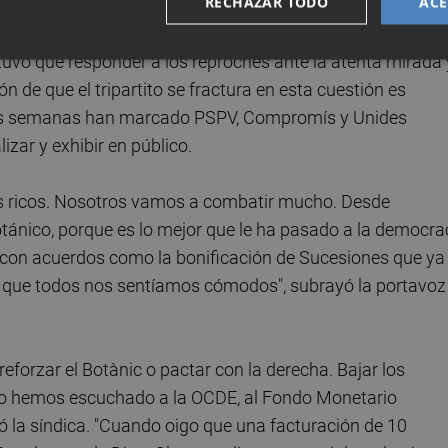
RECHAZAR TODO
ACE
el jefe del Consell, pero si duro fue el discurso, más aún 
 tuvo que responder a los reproches ante la atenta mirada 
n de que el tripartito se fractura en esta cuestión es
imas semanas han marcado PSPV, Compromís y Unides
lizar y exhibir en público.
más ricos. Nosotros vamos a combatir mucho. Desde
nico, porque es lo mejor que le ha pasado a la democra
da con acuerdos como la bonificación de Sucesiones que ya
 que todos nos sentíamos cómodos", subrayó la portavoz
forzar el Botànic o pactar con la derecha. Bajar los
 lo hemos escuchado a la OCDE, al Fondo Monetario
uó la síndica. "Cuando oigo que una facturación de 10