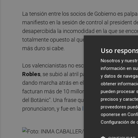
La tensión entre los socios de Gobierno es palpa
manifiesto en la sesión de control al president d
desapercibida la incomodidad en la que se encon
totalmente opuesto al que acostumbran a utiliza
más duro si cabe.
Uso respons
Nosotros y nuestr
Los valencianistas no escatimaron en sus crític
información en su 
Robles
, se subió al atril para invitar al jefe del
y datos de navega
dando marcha atrás en el asunto. En un tono pau
obtener informació
facturan más de 10 millones es "un gran error 
pueden procesar su
precisos y caracte
del Botànic". Una frase que pocas veces se ha o
proveedores pueden
pronunciaron, y fue en la
legislatura pasada
a ra
oponerse en
Confi
Configuración de 