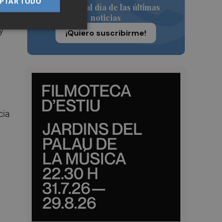
PTAR TODO
Siempre al día de las últimas
lo
noticias
y
¡Quiero suscribirme!
cia