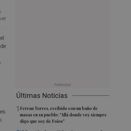
7
4:47
el
nde
o
Últimas Noticias
1
Ferran Torres, recibido con un baño de
 es
masas en su pueblo: "Allá donde voy siempre
s
digo que soy de Foios"