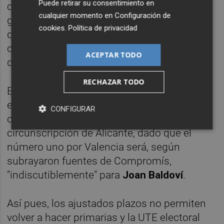
Puede retirar su consentimiento en
centrarán en hacer las correcciones de
cualquier momento en
Configuración de
género y proporcionalidad entre los partidos
cookies
.
Política de privacidad
que integran Compromís en las
candidaturas que ya presentaron para el 28
ACEPTAR TODO
de abril.
RECHAZAR TODO
En este sentido, la opción más probable en
el caso de que pudiera ocupar un puesto
CONFIGURAR
cabecero sería capitaneando la lista en la
circunscripción de Alicante, dado que el
número uno por Valencia será, según
subrayaron fuentes de Compromís,
"indiscutiblemente" para
Joan Baldoví
.
Así pues, los ajustados plazos no permiten
volver a hacer primarias y la UTE electoral