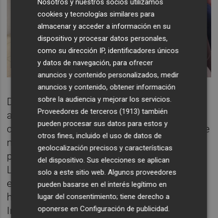
Nosotros y nuestros socios utilizamos
cookies y tecnologías similares para
almacenar y acceder a información en su
dispositivo y procesar datos personales,
como su dirección IP, identificadores únicos
y datos de navegación, para ofrecer
anuncios y contenido personalizados, medir
anuncios y contenido, obtener información
sobre la audiencia y mejorar los servicios.
De momento, cada pata de la coalición
Proveedores de terceros (1913)
también
advierte que es pronto para abordar esta
pueden procesar sus datos para estos y
cuestión. Sin embargo, también admiten que
otros fines, incluido el uso de datos de
no tendrían problema en hacerlo si los
geolocalización precisos y características
perfiles propuestos fueran oportunos.
del dispositivo. Sus elecciones se aplican
Llegados a ese punto, la coalición debería
solo a este sitio web. Algunos proveedores
establecer en qué puesto de las listas lo
pueden basarse en el interés legítimo en
harían, ya que según admitían fuentes de
lugar del consentimiento; tiene derecho a
oponerse en
Configuración de publicidad
.
Iniciativa este martes ahora mismo se